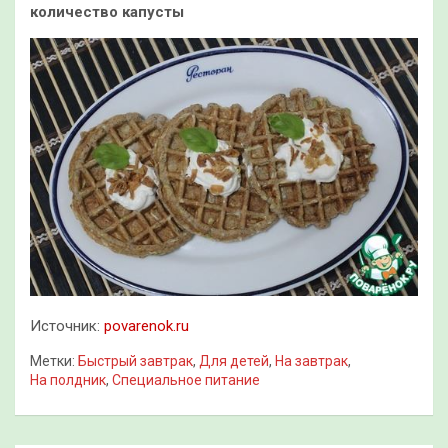
количество капусты
Источник:
povarenok.ru
Метки:
Быстрый завтрак
,
Для детей
,
На завтрак
,
На полдник
,
Специальное питание