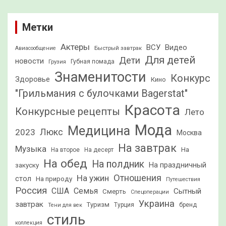
Метки
Актеры
ВСУ
Видео
Быстрый завтрак
Авиасообщение
Для детей
Дети
новости
Грузия
Губная помада
Знаменитости
Конкурс
Здоровье
Кино
"Грильмания с булочками Bagerstat"
Красота
Конкурсные рецепты
Лето
Мода
Медицина
2023
Люкс
Москва
На завтрак
Музыка
На
На второе
На десерт
На обед
На полдник
На праздничный
закуску
Отношения
На ужин
стол
На природу
Путешествия
Россия
США
Семья
Сытный
Смерть
Спецоперации
Украина
завтрак
Туризм
Турция
бренд
Тени для век
стиль
коллекция