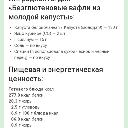
«Безглютеновые вафли из
молодой капусты»:
Капуста белокочанная / Капустa (молодая!) — 130 г
Яйцо куриное (СО) — 2 шт
Псиллиум — 15 г
Соль — по вкусу
Специи (я использовала сухой чеснок и черный
перец) — по вкусу
Пищевая и энергетическая
ценность:
Готового блюда
ккал
277.8 ккал
белки
28.3 г
жиры
12.5 г
углеводы
16.9 г
100 г блюда
ккал
106.8 ккал
белки
10.9 г
жиры