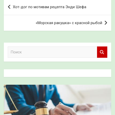
Навигация
Хот-дог по мотивам рецепта Энди Шефа
по
записям
«Морская ракушка» с красной рыбой
П
о
и
с
к