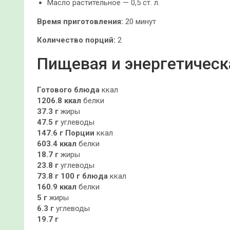
Масло растительное — 0,5 ст. л.
Время приготовления:
20 минут
Количество порций:
2
Пищевая и энергетическ
Готового блюда
ккал
1206.8 ккал
белки
37.3 г
жиры
47.5 г
углеводы
147.6 г
Порции
ккал
603.4 ккал
белки
18.7 г
жиры
23.8 г
углеводы
73.8 г
100 г блюда
ккал
160.9 ккал
белки
5 г
жиры
6.3 г
углеводы
19.7 г