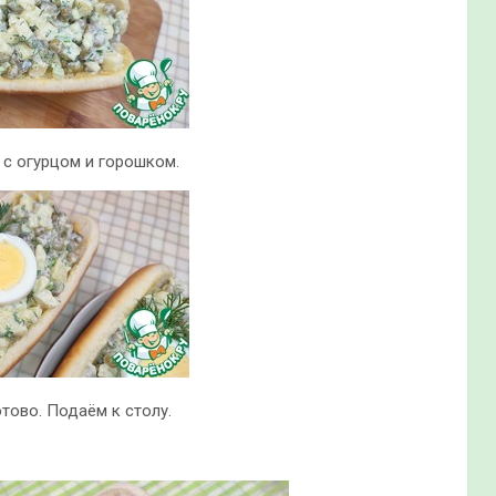
с огурцом и горошком.
тово. Подаëм к столу.