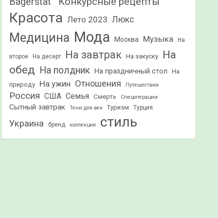
Конкурсные рецепты
Bagerstat"
Красота
Лето 2023
Люкс
Мода
Медицина
Музыка
Москва
На
На
На завтрак
На закуску
второе
На десерт
обед
На полдник
На праздничный стол
На
Отношения
На ужин
природу
Путешествия
Россия
США
Семья
Смерть
Спецоперации
Сытный завтрак
Туризм
Турция
Тени для век
стиль
Украина
бренд
коллекция