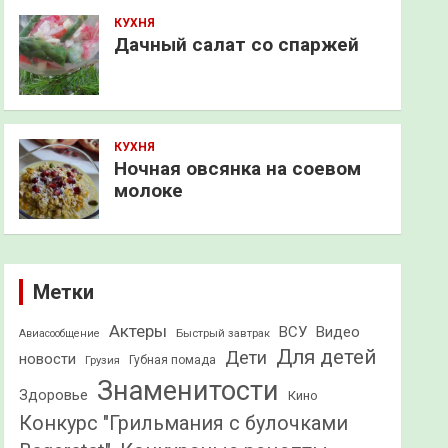
КУХНЯ
Дачный салат со спаржей
КУХНЯ
Ночная овсянка на соевом
молоке
Метки
Актеры
ВСУ
Видео
Быстрый завтрак
Авиасообщение
Для детей
Дети
новости
Грузия
Губная помада
Знаменитости
Здоровье
Кино
Конкурс "Грильмания с булочками