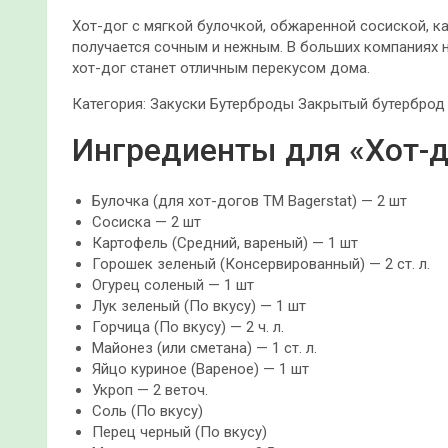
Хот-дог с мягкой булочкой, обжаренной сосиской, 
получается сочным и нежным. В больших компаниях н
хот-дог станет отличным перекусом дома.
Категория:
Закуски Бутерброды Закрытый бутерброд
Ингредиенты для «Хот-до
Булочка (для хот-догов ТМ Bagerstat) — 2 шт
Сосиска — 2 шт
Картофель (Средний, вареный) — 1 шт
Горошек зеленый (Консервированный) — 2 ст. л.
Огурец соленый — 1 шт
Лук зеленый (По вкусу) — 1 шт
Горчица (По вкусу) — 2 ч. л.
Майонез (или сметана) — 1 ст. л.
Яйцо куриное (Вареное) — 1 шт
Укроп — 2 веточ.
Соль (По вкусу)
Перец черный (По вкусу)