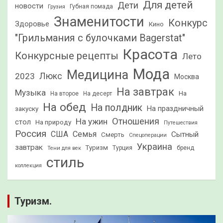
Для детей
Дети
новости
Грузия
Губная помада
Знаменитости
Конкурс
Здоровье
Кино
"Грильмания с булочками Bagerstat"
Красота
Конкурсные рецепты
Лето
Мода
Медицина
2023
Люкс
Москва
На завтрак
Музыка
На
На второе
На десерт
На обед
На полдник
На праздничный
закуску
Отношения
На ужин
стол
На природу
Путешествия
Россия
США
Семья
Сытный
Смерть
Спецоперации
Украина
завтрак
Туризм
Турция
бренд
Тени для век
стиль
коллекция
Туризм.