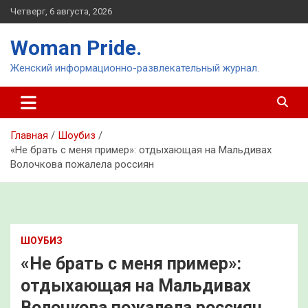
Перейти
Четверг, 6 августа, 2026
к
содержимому
Woman Pride.
Женский информационно-развлекательный журнал.
Главная
Шоубиз
«Не брать с меня пример»: отдыхающая на Мальдивах
Волочкова пожалела россиян
ШОУБИЗ
«Не брать с меня пример»:
отдыхающая на Мальдивах
Волочкова пожалела россиян