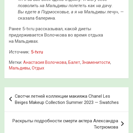
позволить на Мальдивы полететь как на дачу.
Вы едете в Подмосковье, а я на Мальдивы лечу», —
сказала балерина.
Ранее 5-tv.ru рассказывал, какой диеты
придерживается Волочкова во время отдыха
на Мальдивах.
Источник:
5-tv.ru
Метки:
Анастасия Волочкова
,
Балет
,
Знаменитости
,
Мальдивы
,
Отдых
Навигация
Свотчи летней коллекции макияжа Chanel Les
по
Beiges Makeup Collection Summer 2023 — Swatches
записям
Раскрыты подробности смерти актера Александра
Тютрюмова