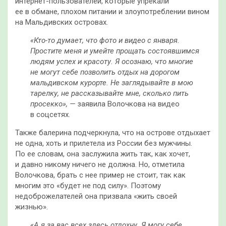
интернет-пользователей, которые упрекали
ее в обмане, плохом питании и злоупотреблении вином
на Мальдивских островах.
«Кто-то думает, что фото и видео с января.
Простите меня и умейте прощать состоявшимся
людям успех и красоту. Я осознаю, что многие
не могут себе позволить отдых на дорогом
мальдивском курорте. Не заглядывайте в мою
тарелку, не рассказывайте мне, сколько пить
просекко», —
заявила Волочкова на видео
в соцсетях.
Также балерина подчеркнула, что на острове отдыхает
не одна, хоть и прилетела из России без мужчины.
По ее словам, она заслужила жить так, как хочет,
и давно никому ничего не должна. Но, отметила
Волочкова, брать с нее пример не стоит, так как
многим это «будет не под силу». Поэтому
недоброжелателей она призвала «жить своей
жизнью».
«А я за вас всех здесь отдохну. Я могу себе