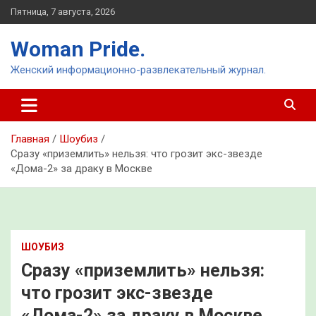
Перейти
Пятница, 7 августа, 2026
к
содержимому
Woman Pride.
Женский информационно-развлекательный журнал.
Главная
Шоубиз
Сразу «приземлить» нельзя: что грозит экс-звезде
«Дома-2» за драку в Москве
ШОУБИЗ
Сразу «приземлить» нельзя:
что грозит экс-звезде
«Дома-2» за драку в Москве