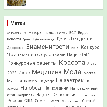
Метки
Актеры
ВСУ
Видео
Быстрый завтрак
Авиасообщение
Для детей
Дети
новости
Грузия
Губная помада
Знаменитости
Конкурс
Здоровье
Кино
"Грильмания с булочками Bagerstat"
Красота
Конкурсные рецепты
Лето
Мода
Медицина
2023
Люкс
Москва
На завтрак
Музыка
На
На второе
На десерт
На обед
На полдник
На праздничный
закуску
Отношения
На ужин
стол
На природу
Путешествия
Россия
США
Семья
Сытный
Смерть
Спецоперации
Украина
завтрак