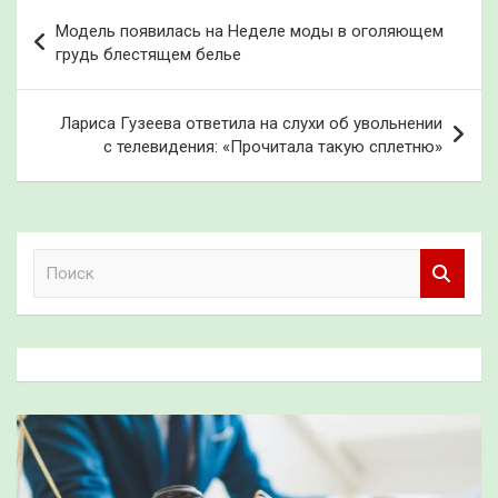
Навигация
Модель появилась на Неделе моды в оголяющем
по
грудь блестящем белье
записям
Лариса Гузеева ответила на слухи об увольнении
с телевидения: «Прочитала такую сплетню»
П
о
и
с
к