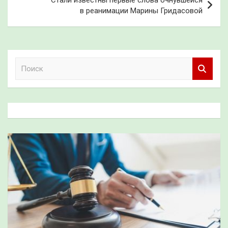
Стали известны первые слова очнувшейся
в реанимации Марины Гридасовой
П
о
и
с
к