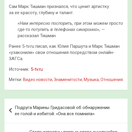
Сам Марк Тишман признался, что ценит артистку
за ее красоту, глубину и талант.
«Нам интересно поспорить, при этом можем просто
где-то потупить в телефонах синхронно», —
рассказал Тишман.
Ранее 5-tv.ru писал, как Юлия Паршута и Марк Тишман
«узаконили» свои отношения посредством онлайн-
ЗАГСа.
Источник:
5-tv.ru
Метки:
Видео новости
,
Знаменитости
,
Музыка
,
Отношения
Навигация
Подруга Марины Гридасовой об обнаружении
по
ее голой и избитой: «Она все помнила»
записям