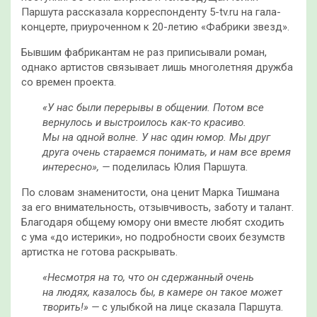
Паршута рассказала корреспонденту 5-tv.ru на гала-
концерте, приуроченном к 20-летию «Фабрики звезд».
Бывшим фабрикантам не раз приписывали роман,
однако артистов связывает лишь многолетняя дружба
со времен проекта.
«У нас были перерывы в общении. Потом все
вернулось и выстроилось как-то красиво.
Мы на одной волне. У нас один юмор. Мы друг
друга очень стараемся понимать, и нам все время
интересно», —
поделилась Юлия Паршута.
По словам знаменитости, она ценит Марка Тишмана
за его внимательность, отзывчивость, заботу и талант.
Благодаря общему юмору они вместе любят сходить
с ума «до истерики», но подробности своих безумств
артистка не готова раскрывать.
«Несмотря на то, что он сдержанный очень
на людях, казалось бы, в камере он такое может
творить!» —
с улыбкой на лице сказала Паршута.