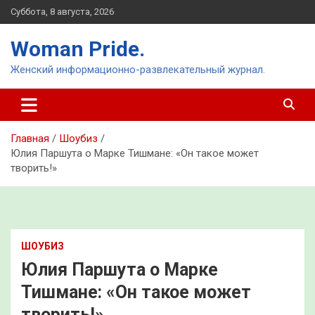
Перейти
Суббота, 8 августа, 2026
к
содержимому
Woman Pride.
Женский информационно-развлекательный журнал.
Главная
Шоубиз
Юлия Паршута о Марке Тишмане: «Он такое может
творить!»
ШОУБИЗ
Юлия Паршута о Марке
Тишмане: «Он такое может
творить!»