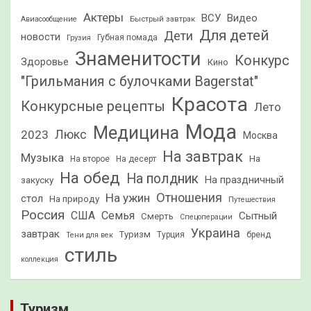
Актеры
ВСУ
Видео
Быстрый завтрак
Авиасообщение
Для детей
Дети
новости
Грузия
Губная помада
Знаменитости
Конкурс
Здоровье
Кино
"Грильмания с булочками Bagerstat"
Красота
Конкурсные рецепты
Лето
Мода
Медицина
2023
Люкс
Москва
На завтрак
Музыка
На
На второе
На десерт
На обед
На полдник
На праздничный
закуску
Отношения
На ужин
стол
На природу
Путешествия
Россия
США
Семья
Сытный
Смерть
Спецоперации
Украина
завтрак
Туризм
Турция
бренд
Тени для век
стиль
коллекция
Туризм.