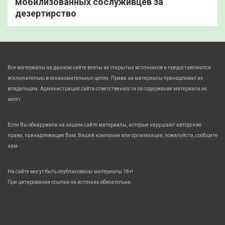
мобилизованных сослуживцев за
дезертирство
Все материалы на данном сайте взяты из открытых источников и предоставляются
исключительно в ознакомительных целях. Права на материалы принадлежат их
владельцам. Администрация сайта ответственности за содержание материала не
несет.
Если Вы обнаружили на нашем сайте материалы, которые нарушают авторские
права, принадлежащие Вам, Вашей компании или организации, пожалуйста, сообщите
нам.
На сайте могут быть опубликованы материалы 18+!
При цитировании ссылка на источник обязательна.