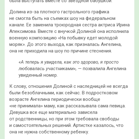
была выступать вместе со звездной бабушкой.
Долина из-за плотного гастрольного графика
не смогла быть на съемках шоу на федеральном
канале. Ее заменила троюродная сестра актриса Ирина
Апексимова. Вместе с внучкой Долиной она исполнила
военную композицию «На побывку едет молодой
моряк». До этого выхода, как призналась Ангелина,
она не приходила на шоу по причине стеснения.
«А теперь я увидела, как это здорово, я просто
любовалась участниками»,
— похвалила Ангелина
увиденный номер.
К слову, отношения Долиной с наследницей не всегда
были безоблачными, как сейчас. В подростковом
возрасте Ангелина периодически вообще
«не принимала» маму, как рассказывала сама певица.
Девушка все еще материально зависела
от родственницы, но при этом требовала свободы
и самостоятельных решений. Артистке казалось, что
она не нужна собственному ребенку.