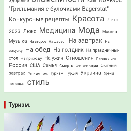
Конкурс
Здоровье
Кино
"Грильмания с булочками Bagerstat"
Красота
Конкурсные рецепты
Лето
Мода
Медицина
2023
Люкс
Москва
На завтрак
Музыка
На
На второе
На десерт
На обед
На полдник
На праздничный
закуску
Отношения
На ужин
стол
На природу
Путешествия
Россия
США
Семья
Сытный
Смерть
Спецоперации
Украина
завтрак
Туризм
Турция
бренд
Тени для век
стиль
коллекция
Туризм.