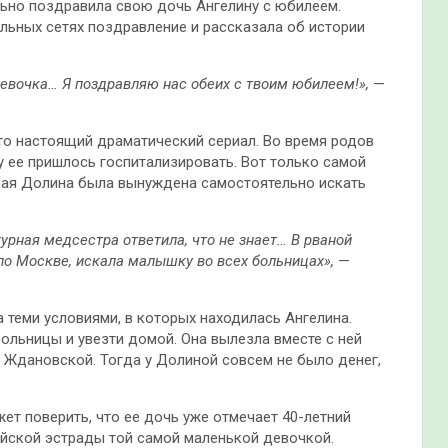
ьно поздравила свою дочь Ангелину с юбилеем.
льных сетях поздравление и рассказала об истории
евочка… Я поздравляю нас обеих с твоим юбилеем!»,
—
это настоящий драматический сериал. Во время родов
 ее пришлось госпитализировать. Вот только самой
нная Долина была вынуждена самостоятельно искать
журная медсестра ответила, что не знает… В рваной
 по Москве, искала малышку во всех больницах»,
—
 теми условиями, в которых находилась Ангелина.
ольницы и увезти домой. Она вылезла вместе с ней
е Ждановской. Тогда у Долиной совсем не было денег,
ет поверить, что ее дочь уже отмечает 40-летний
ийской эстрады той самой маленькой девочкой.