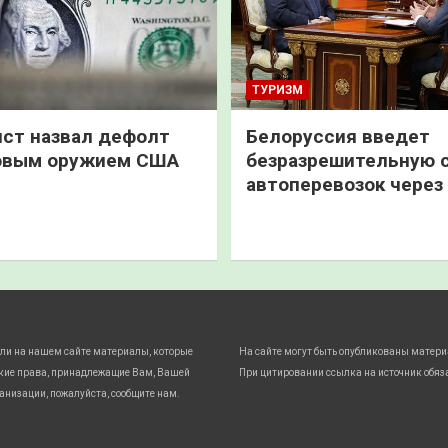
ТУРИЗМ
ст назвал дефолт
Белоруссия введет
овым оружием США
безразрешительную 
автоперевозок через
ли на нашем сайте материалы, которые
На сайте могут быть опубликованы матери
кие права, принадлежащие Вам, Вашей
При цитировании ссылка на источник обяз
анизации, пожалуйста, сообщите нам.