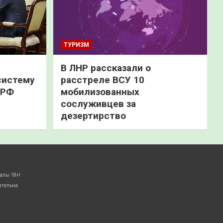
ТУРИЗМ
В ЛНР рассказали о
систему
расстреле ВСУ 10
 РФ
мобилизованных
сослуживцев за
дезертирство
алы 18+!
ательна.