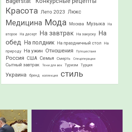
Конкурсные рецепты
Bagerstat"
Красота
Лето 2023
Люкс
Мода
Медицина
Музыка
Москва
На
На
На завтрак
На закуску
второе
На десерт
обед
На полдник
На праздничный стол
На
Отношения
На ужин
природу
Путешествия
Россия
США
Семья
Смерть
Спецоперации
Сытный завтрак
Туризм
Турция
Тени для век
стиль
Украина
бренд
коллекция