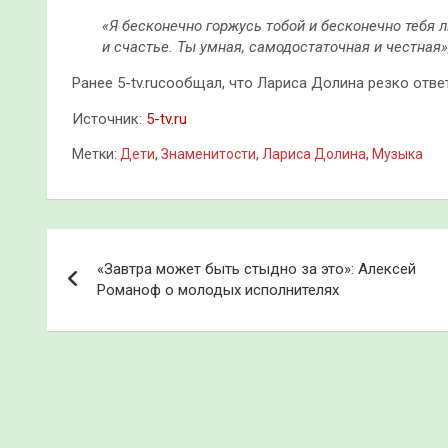
«Я бесконечно горжусь тобой и бесконечно тебя 
и счастье. Ты умная, самодостаточная и честная»
Ранее 5-tv.ruсообщал, что Лариса Долина резко ответ
Источник:
5-tv.ru
Метки:
Дети
,
Знаменитости
,
Лариса Долина
,
Музыка
Навигация
«Завтра может быть стыдно за это»: Алексей
по
Романоф о молодых исполнителях
записям