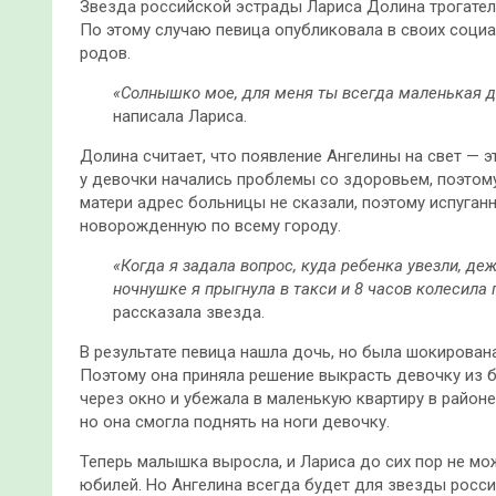
Звезда российской эстрады Лариса Долина трогател
По этому случаю певица опубликовала в своих социа
родов.
«Солнышко мое, для меня ты всегда маленькая д
написала Лариса.
Долина считает, что появление Ангелины на свет — 
у девочки начались проблемы со здоровьем, поэтому
матери адрес больницы не сказали, поэтому испуга
новорожденную по всему городу.
«Когда я задала вопрос, куда ребенка увезли, де
ночнушке я прыгнула в такси и 8 часов колесила
рассказала звезда.
В результате певица нашла дочь, но была шокирована
Поэтому она приняла решение выкрасть девочку из б
через окно и убежала в маленькую квартиру в район
но она смогла поднять на ноги девочку.
Теперь малышка выросла, и Лариса до сих пор не мож
юбилей. Но Ангелина всегда будет для звезды росс