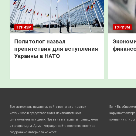
ТУРИЗМ
ТУРИЗМ
Политолог назвал
Экономи
препятствия для вступления
финанс
Украины в НАТО
Все материалы на данном сайте взяты из открытых
Если Вы обнаружи
источников и предоставляются исключительно в
нарушают авторс
ознакомительных целях. Права на материалы принадлежат
компании или орг
их владельцам. Администрация сайта ответственности за
содержание материала не несет.