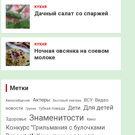
КУХНЯ
Дачный салат со спаржей
КУХНЯ
Ночная овсянка на соевом
молоке
Метки
Актеры
ВСУ
Видео
Быстрый завтрак
Авиасообщение
Для детей
Дети
новости
Грузия
Губная помада
Знаменитости
Здоровье
Кино
Конкурс "Грильмания с булочками