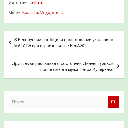
Источник:
lenta.ru
Метки:
Красота
,
Мода
,
стиль
Навигация
В Белоруссии сообщили о следовании указаниям
по
МАГАТЭ при строительстве БелАЭС
записям
Друг семьи рассказал о состоянии Дианы Гурцкой
после смерти мужа Петра Кучеренко
П
о
и
с
к