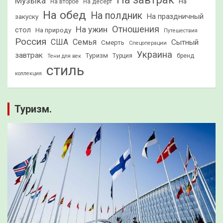
Музыка
На
На второе
На десерт
На обед
На полдник
На праздничный
закуску
Отношения
На ужин
стол
На природу
Путешествия
Россия
США
Семья
Сытный
Смерть
Спецоперации
Украина
завтрак
Туризм
Турция
бренд
Тени для век
стиль
коллекция
Туризм.