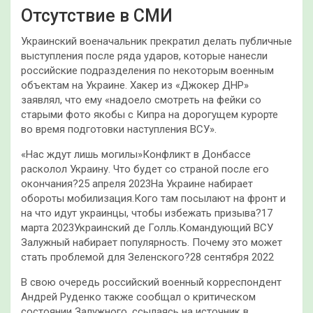
Отсутствие в СМИ
Украинский военачальник прекратил делать публичные
выступления после ряда ударов, которые нанесли
российские подразделения по некоторым военным
объектам на Украине. Хакер из «Джокер ДНР»
заявлял, что ему «надоело смотреть на фейки со
старыми фото якобы с Кипра на дорогущем курорте
во время подготовки наступления ВСУ».
«Нас ждут лишь могилы»Конфликт в Донбассе
расколол Украину. Что будет со страной после его
окончания?25 апреля 2023На Украине набирает
обороты мобилизация.Кого там посылают на фронт и
на что идут украинцы, чтобы избежать призыва?17
марта 2023Украинский де Голль.Командующий ВСУ
Залужный набирает популярность. Почему это может
стать проблемой для Зеленского?28 сентября 2022
В свою очередь российский военный корреспондент
Андрей Руденко также сообщал о критическом
состоянии Залужного, ссылаясь на источник в