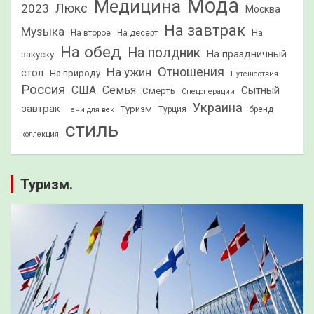
Мода
Медицина
2023
Люкс
Москва
На завтрак
Музыка
На
На второе
На десерт
На обед
На полдник
На праздничный
закуску
Отношения
На ужин
стол
На природу
Путешествия
Россия
США
Семья
Сытный
Смерть
Спецоперации
Украина
завтрак
Туризм
Турция
бренд
Тени для век
стиль
коллекция
Туризм.