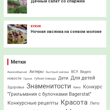
Дачный салат со спаржей
КУХНЯ
Ночная овсянка на соевом молоке
Метки
Актеры
ВСУ
Видео
Быстрый завтрак
Авиасообщение
Для детей
Дети
новости
Грузия
Губная помада
Знаменитости
Конкурс
Здоровье
Кино
"Грильмания с булочками Bagerstat"
Красота
Конкурсные рецепты
Лето