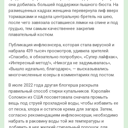
она добилась большей поддержки пышного бюста. На
размещенных кадрах женщина перевернула лиф вверх
тормашками и надела центральную бретель на шею,
после чего завязала оставшиеся лямки на спине и под
грудью, тем самым качественнее закрепив
плавательный костюм.
Публикация инфлюэнсера, которая стала вирусной и
набрала 439 тысяч просмотров, удивила зрителей.
«Спасибо, я обязательно попробую», «Супер лайфхак»,
«Интересный метод!», «Никогда не задумывалась»,
«Вышло идеально, благодарю», — высказывались
многочисленные юзеры в комментариях под постом.
В июле 2022 года другая блогерша раскрыла
правильный способ стирки купальников. Кэролайн
Соломон из США посоветовала сначала промыть
вещь под струей прохладной воды, чтобы избавить ее
от песка, хлора и остатков крема для загара. Затем,
согласно рекомендациям инфлюэнсерши, необходимо
набрать в раковину воды той же температуры и
добавить в нее жидкий стиральный порошок для