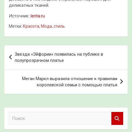
деликатных тканей.
Источник:
lenta.ru
Метки:
Красота
,
Мода
,
стиль
Навигация
Звезда «Эйфории» появилась на публике в
по
полупрозрачном платье
записям
Меган Маркл выразила отношение к правилам
королевской семьи с помощью платья
П
о
и