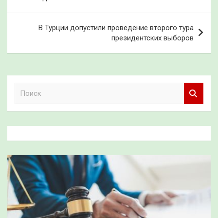
записям
В Турции допустили проведение второго тура
президентских выборов
П
о
и
с
к