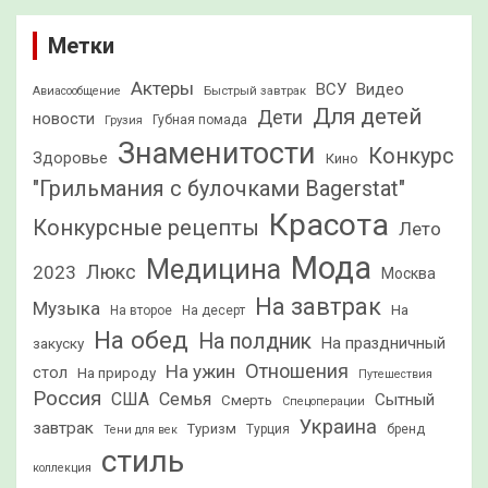
Метки
Актеры
ВСУ
Видео
Быстрый завтрак
Авиасообщение
Для детей
Дети
новости
Грузия
Губная помада
Знаменитости
Конкурс
Здоровье
Кино
"Грильмания с булочками Bagerstat"
Красота
Конкурсные рецепты
Лето
Мода
Медицина
2023
Люкс
Москва
На завтрак
Музыка
На
На второе
На десерт
На обед
На полдник
На праздничный
закуску
Отношения
На ужин
стол
На природу
Путешествия
Россия
США
Семья
Сытный
Смерть
Спецоперации
Украина
завтрак
Туризм
Турция
бренд
Тени для век
стиль
коллекция