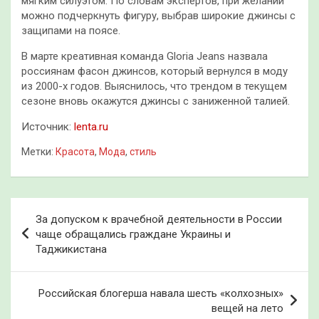
мягким силуэтом. По словам экспертов, при желании
можно подчеркнуть фигуру, выбрав широкие джинсы с
защипами на поясе.
В марте креативная команда Gloria Jeans назвала
россиянам фасон джинсов, который вернулся в моду
из 2000-х годов. Выяснилось, что трендом в текущем
сезоне вновь окажутся джинсы с заниженной талией.
Источник:
lenta.ru
Метки:
Красота
,
Мода
,
стиль
Навигация
За допуском к врачебной деятельности в России
по
чаще обращались граждане Украины и
Таджикистана
записям
Российская блогерша навала шесть «колхозных»
вещей на лето