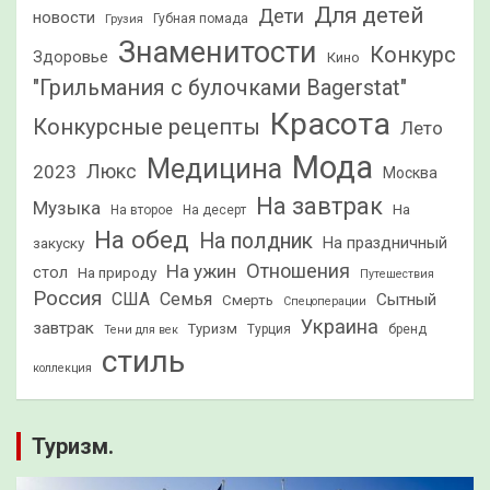
Для детей
Дети
новости
Грузия
Губная помада
Знаменитости
Конкурс
Здоровье
Кино
"Грильмания с булочками Bagerstat"
Красота
Конкурсные рецепты
Лето
Мода
Медицина
2023
Люкс
Москва
На завтрак
Музыка
На
На второе
На десерт
На обед
На полдник
На праздничный
закуску
Отношения
На ужин
стол
На природу
Путешествия
Россия
США
Семья
Сытный
Смерть
Спецоперации
Украина
завтрак
Туризм
Турция
бренд
Тени для век
стиль
коллекция
Туризм.