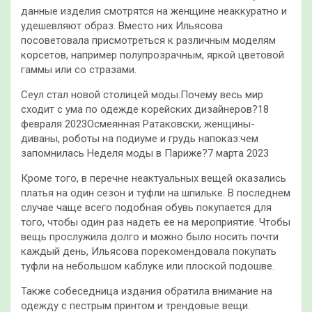
данные изделия смотрятся на женщине неаккуратно и
удешевляют образ. Вместо них Ильясова
посоветовала присмотреться к различным моделям
корсетов, например полупрозрачным, яркой цветовой
гаммы или со стразами.
Сеул стал новой столицей моды.Почему весь мир
сходит с ума по одежде корейских дизайнеров?18
февраля 2023Осмеянная Ратаковски, женщины-
диваны, роботы на подиуме и грудь напоказ:чем
запомнилась Неделя моды в Париже?7 марта 2023
Кроме того, в перечне неактуальных вещей оказались
платья на один сезон и туфли на шпильке. В последнем
случае чаще всего подобная обувь покупается для
того, чтобы один раз надеть ее на мероприятие. Чтобы
вещь прослужила долго и можно было носить почти
каждый день, Ильясова порекомендовала покупать
туфли на небольшом каблуке или плоской подошве.
Также собеседница издания обратила внимание на
одежду с пестрым принтом и трендовые вещи.