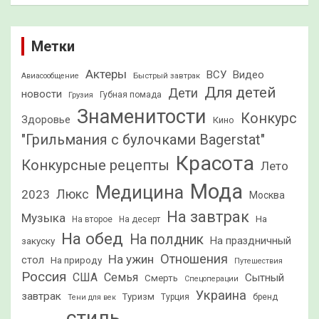
Метки
Актеры
ВСУ
Видео
Быстрый завтрак
Авиасообщение
Для детей
Дети
новости
Грузия
Губная помада
Знаменитости
Конкурс
Здоровье
Кино
"Грильмания с булочками Bagerstat"
Красота
Конкурсные рецепты
Лето
Мода
Медицина
2023
Люкс
Москва
На завтрак
Музыка
На
На второе
На десерт
На обед
На полдник
На праздничный
закуску
Отношения
На ужин
стол
На природу
Путешествия
Россия
США
Семья
Сытный
Смерть
Спецоперации
Украина
завтрак
Туризм
Турция
бренд
Тени для век
стиль