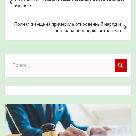
по
на лето
записям
Полная женщина примерила откровенный наряд и
показала несовершенства тела
П
о
и
с
к