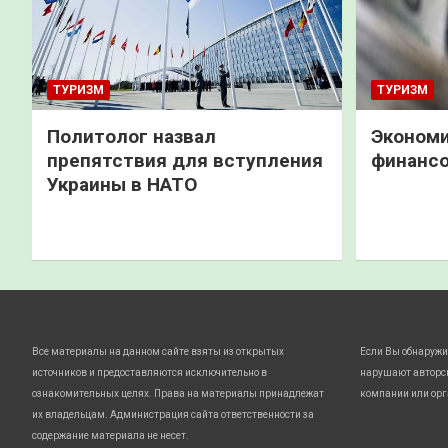
ТУРИЗМ
ТУРИЗМ
Политолог назвал
Экономи
препятствия для вступления
финанс
Украины в НАТО
Все материалы на данном сайте взяты из открытых
Если Вы обнаружи
источников и предоставляются исключительно в
нарушают авторс
ознакомительных целях. Права на материалы принадлежат
компании или орг
их владельцам. Администрация сайта ответственности за
содержание материала не несет.