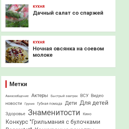
КУХНЯ
Дачный салат со спаржей
КУХНЯ
Ночная овсянка на соевом
молоке
Метки
Актеры
ВСУ
Видео
Быстрый завтрак
Авиасообщение
Для детей
Дети
новости
Грузия
Губная помада
Знаменитости
Здоровье
Кино
Конкурс "Грильмания с булочками