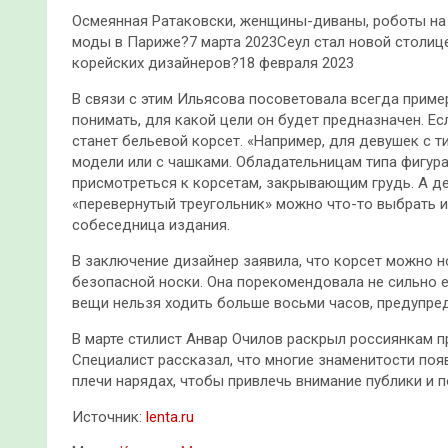
Осмеянная Ратаковски, женщины-диваны, роботы на 
моды в Париже?7 марта 2023Сеул стал новой столиц
корейских дизайнеров?18 февраля 2023
В связи с этим Ильясова посоветовала всегда прим
понимать, для какой цели он будет предназначен. Е
станет бельевой корсет. «Например, для девушек с 
модели или с чашками. Обладательницам типа фигура 
присмотреться к корсетам, закрывающим грудь. А д
«перевернутый треугольник» можно что-то выбрать и
собеседница издания.
В заключение дизайнер заявила, что корсет можно 
безопасной носки. Она порекомендовала не сильно ег
вещи нельзя ходить больше восьми часов, предупред
В марте стилист Анвар Очилов раскрыл россиянкам 
Специалист рассказал, что многие знаменитости по
плечи нарядах, чтобы привлечь внимание публики и 
Источник:
lenta.ru