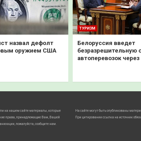
ТУРИЗМ
ст назвал дефолт
Белоруссия введет
овым оружием США
безразрешительную 
автоперевозок через
ли на нашем сайте материалы, которые
На сайте могут быть опубликованы матери
кие права, принадлежащие Вам, Вашей
При цитировании ссылка на источник обяз
анизации, пожалуйста, сообщите нам.