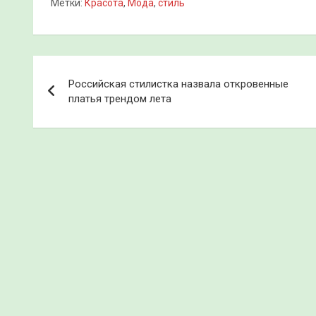
Метки:
Красота
,
Мода
,
стиль
Навигация
Российская стилистка назвала откровенные
по
платья трендом лета
записям