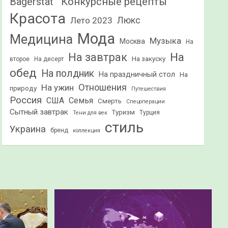
Конкурсные рецепты
Bagerstat"
Красота
Лето 2023
Люкс
Мода
Медицина
Музыка
Москва
На
На
На завтрак
На закуску
второе
На десерт
обед
На полдник
На праздничный стол
На
Отношения
На ужин
природу
Путешествия
Россия
США
Семья
Смерть
Спецоперации
Сытный завтрак
Туризм
Турция
Тени для век
стиль
Украина
бренд
коллекция