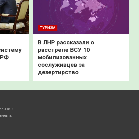
ТУРИЗМ
В ЛНР рассказали о
систему
расстреле ВСУ 10
 РФ
мобилизованных
сослуживцев за
дезертирство
алы 18+!
ательна.