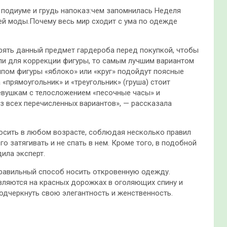
подиуме и грудь напоказ:чем запомнилась Неделя
ей моды.Почему весь мир сходит с ума по одежде
ерять данный предмет гардероба перед покупкой, чтобы
сли для коррекции фигуры, то самым лучшим вариантом
типом фигуры «яблоко» или «круг» подойдут поясные
«прямоугольник» и «треугольник» (груша) стоит
евушкам с телосложением «песочные часы» и
з всех перечисленных вариантов», — рассказала
носить в любом возрасте, соблюдая несколько правил
о затягивать и не спать в нем. Кроме того, в подобной
ила эксперт.
правильный способ носить откровенную одежду.
являются на красных дорожках в оголяющих спину и
подчеркнуть свою элегантность и женственность.