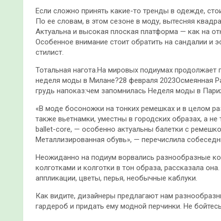
Если сложно принять какие-то тренды в одежде, сто
По ее словам, в этом сезоне в моду, вытесняя квад
Актуальна и высокая плоская платформа — как на отк
Особенное внимание стоит обратить на сандалии и э
стилист.
Тотальная нагота.На мировых подиумах продолжает 
неделя моды в Милане?28 февраля 2023Осмеянная Р
грудь напоказ:чем запомнилась Неделя моды в Пари
«В моде босоножки на тонких ремешках и в целом ра
также вьетнамки, уместны в городских образах, а не 
ballet-core, — особенно актуальны балетки с ремеш
Металлизированная обувь», — перечислила собеседни
Неожиданно на подиум ворвались разнообразные кол
колготками и колготки в тон образа, рассказала он
аппликации, цветы, перья, необычные каблуки.
Как видите, дизайнеры предлагают нам разнообразн
гардероб и придать ему модной перчинки. Не бойтес