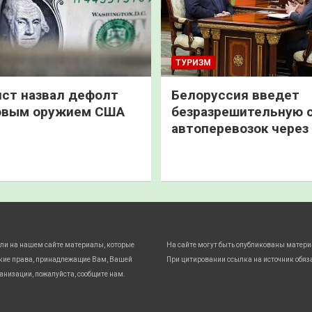
ТУРИЗМ
ст назвал дефолт
Белоруссия введет
овым оружием США
безразрешительную 
автоперевозок через
ли на нашем сайте материалы, которые
На сайте могут быть опубликованы матери
кие права, принадлежащие Вам, Вашей
При цитировании ссылка на источник обяз
анизации, пожалуйста, сообщите нам.