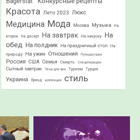
Конкурсные рецепты
Bagerstat"
Красота
Лето 2023
Люкс
Мода
Медицина
Музыка
Москва
На
На
На завтрак
На закуску
второе
На десерт
обед
На полдник
На праздничный стол
На
Отношения
На ужин
природу
Путешествия
Россия
США
Семья
Смерть
Спецоперации
Сытный завтрак
Туризм
Турция
Тени для век
стиль
Украина
бренд
коллекция