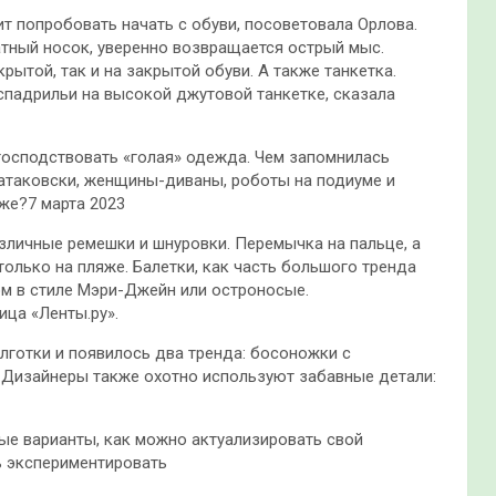
ит попробовать начать с обуви, посоветовала Орлова.
ратный носок, уверенно возвращается острый мыс.
рытой, так и на закрытой обуви. А также танкетка.
спадрильи на высокой джутовой танкетке, сказала
господствовать «голая» одежда. Чем запомнилась
атаковски, женщины-диваны, роботы на подиуме и
же?7 марта 2023
зличные ремешки и шнуровки. Перемычка на пальце, а
только на пляже. Балетки, как часть большого тренда
ком в стиле Мэри-Джейн или остроносые.
ца «Ленты.ру».
готки и появилось два тренда: босоножки с
а. Дизайнеры также охотно используют забавные детали:
ые варианты, как можно актуализировать свой
ь экспериментировать