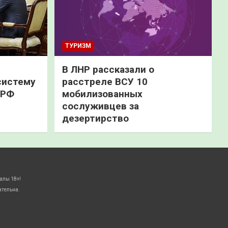
ТУРИЗМ
В ЛНР рассказали о
систему
расстреле ВСУ 10
 РФ
мобилизованных
сослуживцев за
дезертирство
алы 18+!
ательна.