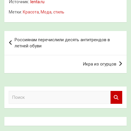
Источник:
lenta.ru
Метки:
Красота
,
Мода
,
стиль
Навигация
Россиянам перечислили десять антитрендов в
по
летней обуви
записям
Икра из огурцов
П
о
и
с
к