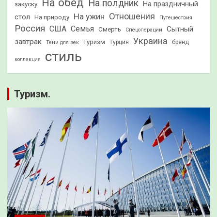
На обед
На полдник
На праздничный
закуску
Отношения
На ужин
стол
На природу
Путешествия
Россия
США
Семья
Сытный
Смерть
Спецоперации
Украина
завтрак
Туризм
Турция
бренд
Тени для век
стиль
коллекция
Туризм.