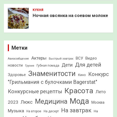
КУХНЯ
Ночная овсянка на соевом молоке
Метки
Актеры
ВСУ
Видео
Быстрый завтрак
Авиасообщение
Для детей
Дети
новости
Грузия
Губная помада
Знаменитости
Конкурс
Здоровье
Кино
"Грильмания с булочками Bagerstat"
Красота
Конкурсные рецепты
Лето
Мода
Медицина
2023
Люкс
Москва
На завтрак
Музыка
На
На второе
На десерт