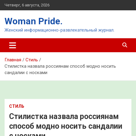
Перейти
Четверг, 6 августа, 2026
к
содержимому
Woman Pride.
Женский информационно-развлекательный журнал.
Главная
Стиль
Стилистка назвала россиянам способ модно носить
сандалии с носками
СТИЛЬ
Стилистка назвала россиянам
способ модно носить сандалии
с носками