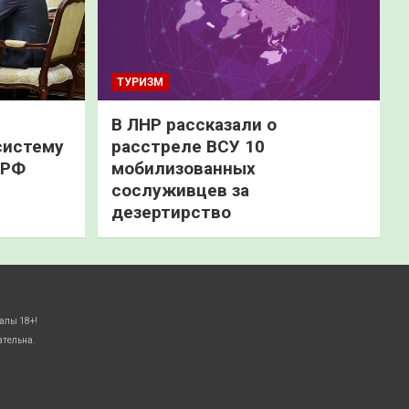
ТУРИЗМ
В ЛНР рассказали о
систему
расстреле ВСУ 10
 РФ
мобилизованных
сослуживцев за
дезертирство
алы 18+!
ательна.