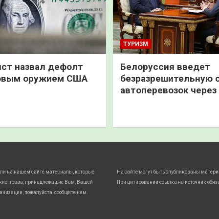
ТУРИЗМ
ст назвал дефолт
Белоруссия введет
овым оружием США
безразрешительную 
автоперевозок через
ли на нашем сайте материалы, которые
На сайте могут быть опубликованы матери
кие права, принадлежащие Вам, Вашей
При цитировании ссылка на источник обяз
анизации, пожалуйста, сообщите нам.