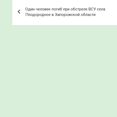
Навигация
Один человек погиб при обстреле ВСУ села
по
Плодородное в Запорожской области
записям