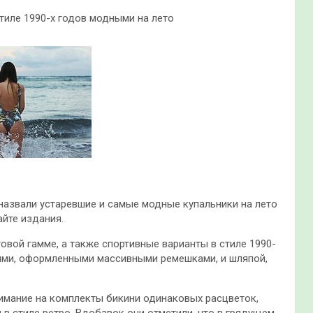
тиле 1990-х годов модными на лето
 назвали устаревшие и самые модные купальники на лето
айте издания.
овой гамме, а также спортивные варианты в стиле 1990-
иями, оформленными массивными ремешками, и шляпой,
нимание на комплекты бикини одинаковых расцветок,
 в стиле ретро. Вдобавок они отметили, что в грядущем