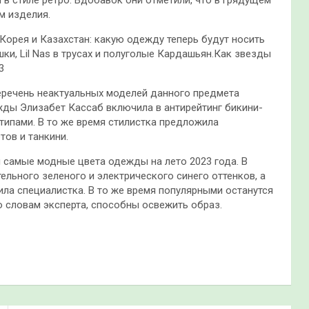
м изделия.
Корея и Казахстан: какую одежду теперь будут носить
и, Lil Nas в трусах и полуголые Кардашьян.Как звезды
3
еречень неактуальных моделей данного предмета
жды Элизабет Кассаб включила в антирейтинг бикини-
типами. В то же время стилистка предложила
тов и танкини.
 самые модные цвета одежды на лето 2023 года. В
льного зеленого и электрического синего оттенков, а
ла специалистка. В то же время популярными останутся
о словам эксперта, способны освежить образ.