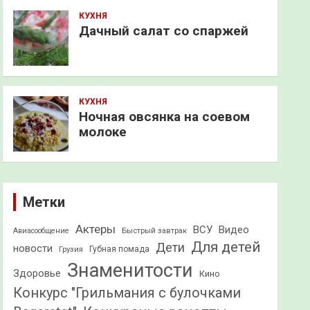
КУХНЯ
Дачный салат со спаржей
КУХНЯ
Ночная овсянка на соевом
молоке
Метки
Актеры
ВСУ
Видео
Быстрый завтрак
Авиасообщение
Для детей
Дети
новости
Грузия
Губная помада
Знаменитости
Здоровье
Кино
Конкурс "Грильмания с булочками