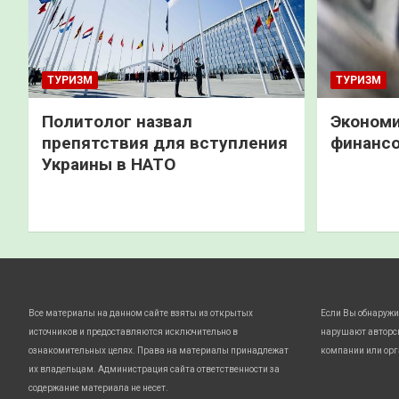
ТУРИЗМ
ТУРИЗМ
Политолог назвал
Экономи
препятствия для вступления
финанс
Украины в НАТО
Все материалы на данном сайте взяты из открытых
Если Вы обнаружи
источников и предоставляются исключительно в
нарушают авторс
ознакомительных целях. Права на материалы принадлежат
компании или орг
их владельцам. Администрация сайта ответственности за
содержание материала не несет.