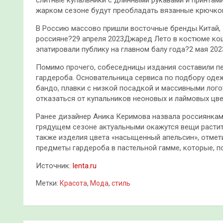
жарком сезоне будут преобладать вязанные крючко
В Россию массово пришли восточные бренды.Китай, 
россияне?29 апреля 2023Джаред Лето в костюме кошк
эпатировали публику на главном балу года?2 мая 202
Помимо прочего, собеседницы издания составили п
гардероба. Основательница сервиса по подбору оде
бандо, плавки с низкой посадкой и массивными лого
отказаться от купальников неоновых и лаймовых цве
Ранее дизайнер Аника Керимова назвала россиянкам
грядущем сезоне актуальными окажутся вещи растите
также изделия цвета «насыщенный апельсин», отмети
предметы гардероба в пастельной гамме, которые, п
Источник:
lenta.ru
Метки:
Красота
,
Мода
,
стиль