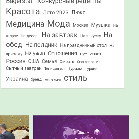
Конкурсные рецепты
Bagerstat"
Красота
Лето 2023
Люкс
Мода
Медицина
Музыка
Москва
На
На
На завтрак
На закуску
второе
На десерт
обед
На полдник
На праздничный стол
На
Отношения
На ужин
природу
Путешествия
Россия
США
Семья
Смерть
Спецоперации
Сытный завтрак
Туризм
Турция
Тени для век
стиль
Украина
бренд
коллекция