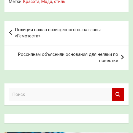
Метки:
Красота
,
Мода
,
стиль
Навигация
Полиция нашла похищенного сына главы
по
«Гемотеста»
записям
Россиянам объяснили основания для неявки по
повестке
П
о
и
с
к