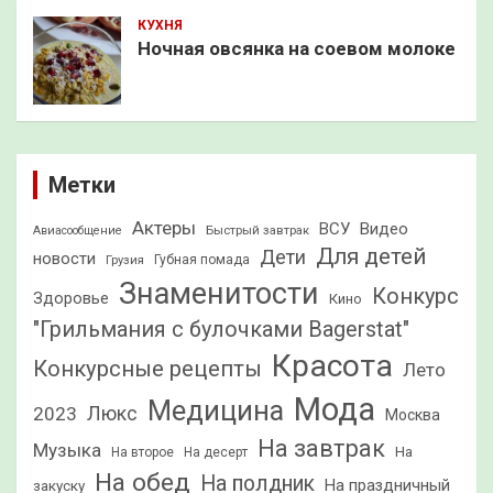
КУХНЯ
Ночная овсянка на соевом молоке
Метки
Актеры
ВСУ
Видео
Быстрый завтрак
Авиасообщение
Для детей
Дети
новости
Грузия
Губная помада
Знаменитости
Конкурс
Здоровье
Кино
"Грильмания с булочками Bagerstat"
Красота
Конкурсные рецепты
Лето
Мода
Медицина
2023
Люкс
Москва
На завтрак
Музыка
На
На второе
На десерт
На обед
На полдник
На праздничный
закуску