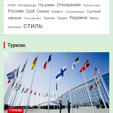
Отношения
На ужин
стол
На природу
Путешествия
Россия
США
Семья
Сытный
Смерть
Спецоперации
Украина
завтрак
Туризм
Турция
бренд
Тени для век
стиль
коллекция
Туризм.
ТУРИЗМ