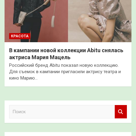
КРАСОТА
В кампании новой коллекции Abitu снялась
актриса Мария Мацель
Российский бренд Abitu показал новую коллекцию.
Для съемок в кампании пригласили актрису театра и
кино Марию…
П
о
и
с
к