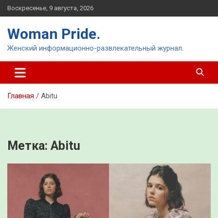
Перейти
Воскресенье, 9 августа, 2026
к
содержимому
Woman Pride.
Женский информационно-развлекательный журнал.
Главная
Abitu
Метка:
Abitu