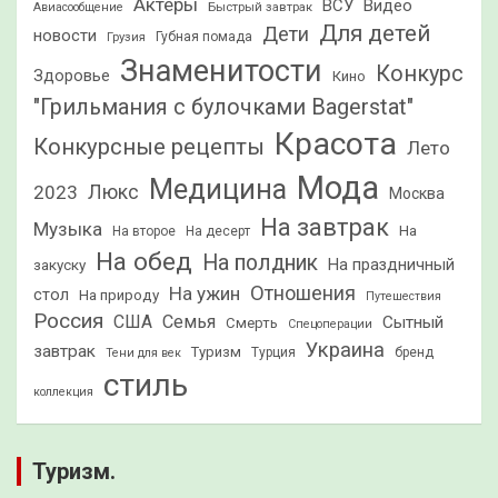
Актеры
ВСУ
Видео
Быстрый завтрак
Авиасообщение
Для детей
Дети
новости
Грузия
Губная помада
Знаменитости
Конкурс
Здоровье
Кино
"Грильмания с булочками Bagerstat"
Красота
Конкурсные рецепты
Лето
Мода
Медицина
2023
Люкс
Москва
На завтрак
Музыка
На
На второе
На десерт
На обед
На полдник
На праздничный
закуску
Отношения
На ужин
стол
На природу
Путешествия
Россия
США
Семья
Сытный
Смерть
Спецоперации
Украина
завтрак
Туризм
Турция
бренд
Тени для век
стиль
коллекция
Туризм.