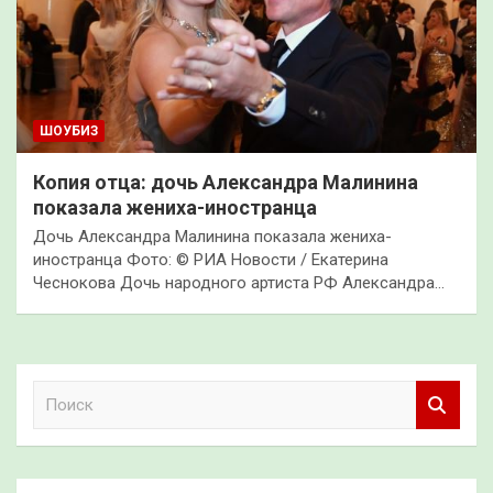
ШОУБИЗ
Копия отца: дочь Александра Малинина
показала жениха-иностранца
Дочь Александра Малинина показала жениха-
иностранца Фото: © РИА Новости / Екатерина
Чеснокова Дочь народного артиста РФ Александра…
П
о
и
с
к