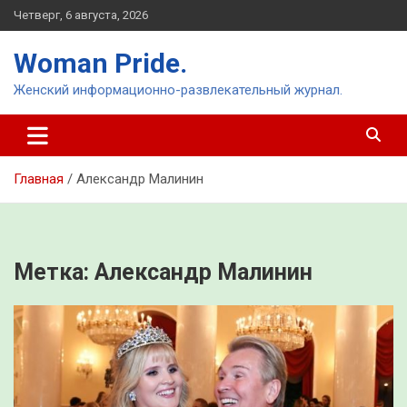
Перейти
Четверг, 6 августа, 2026
к
содержимому
Woman Pride.
Женский информационно-развлекательный журнал.
Главная
Александр Малинин
Метка:
Александр Малинин