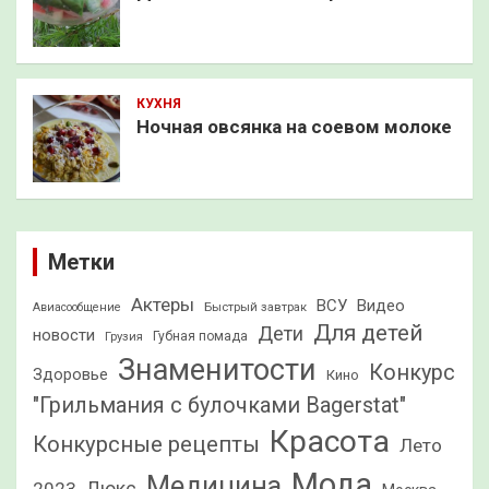
КУХНЯ
Ночная овсянка на соевом молоке
Метки
Актеры
ВСУ
Видео
Быстрый завтрак
Авиасообщение
Для детей
Дети
новости
Грузия
Губная помада
Знаменитости
Конкурс
Здоровье
Кино
"Грильмания с булочками Bagerstat"
Красота
Конкурсные рецепты
Лето
Мода
Медицина