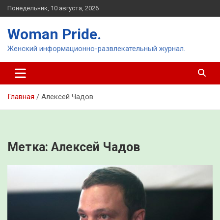
Перейти
Понедельник, 10 августа, 2026
к
содержимому
Woman Pride.
Женский информационно-развлекательный журнал.
Главная
Алексей Чадов
Метка:
Алексей Чадов