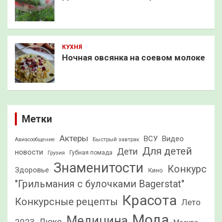
КУХНЯ
Ночная овсянка на соевом молоке
Метки
Актеры
ВСУ
Видео
Быстрый завтрак
Авиасообщение
Для детей
Дети
новости
Грузия
Губная помада
Знаменитости
Конкурс
Здоровье
Кино
"Грильмания с булочками Bagerstat"
Красота
Конкурсные рецепты
Лето
Мода
Медицина