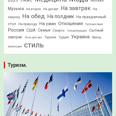
2023
Люкс
Москва
На завтрак
Музыка
На
На второе
На десерт
На обед
На полдник
На праздничный
закуску
Отношения
На ужин
стол
На природу
Путешествия
Россия
США
Семья
Сытный
Смерть
Спецоперации
Украина
завтрак
Туризм
Турция
бренд
Тени для век
стиль
коллекция
Туризм.