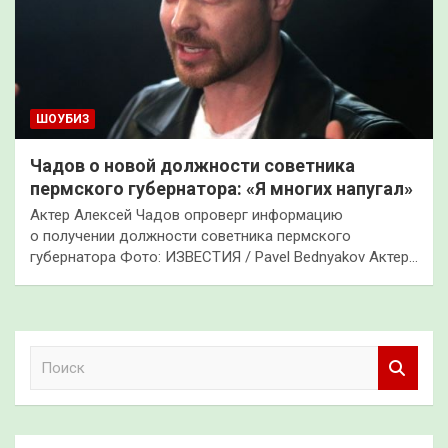
ШОУБИЗ
Чадов о новой должности советника
пермского губернатора: «Я многих напугал»
Актер Алексей Чадов опроверг информацию
о получении должности советника пермского
губернатора Фото: ИЗВЕСТИЯ / Pavel Bednyakov Актер…
П
о
и
с
к