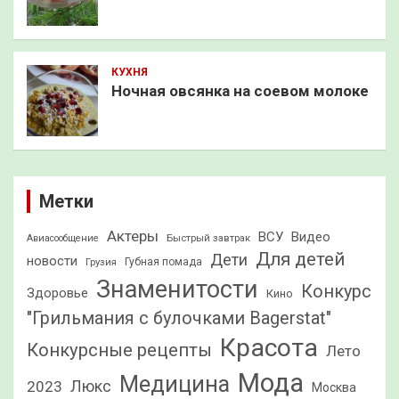
КУХНЯ
Ночная овсянка на соевом молоке
Метки
Актеры
ВСУ
Видео
Быстрый завтрак
Авиасообщение
Для детей
Дети
новости
Грузия
Губная помада
Знаменитости
Конкурс
Здоровье
Кино
"Грильмания с булочками Bagerstat"
Красота
Конкурсные рецепты
Лето
Мода
Медицина
2023
Люкс
Москва