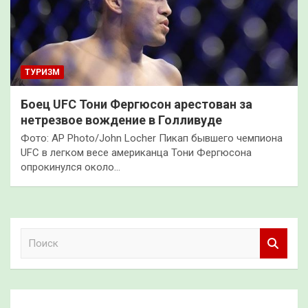
ТУРИЗМ
Боец UFC Тони Фергюсон арестован за
нетрезвое вождение в Голливуде
Фото: AP Photo/John Locher Пикап бывшего чемпиона
UFC в легком весе американца Тони Фергюсона
опрокинулся около…
П
о
и
с
к