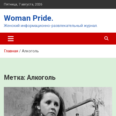
Перейти
Пятница, 7 августа, 2026
к
содержимому
Woman Pride.
Женский информационно-развлекательный журнал.
Главная
Алкоголь
Метка:
Алкоголь