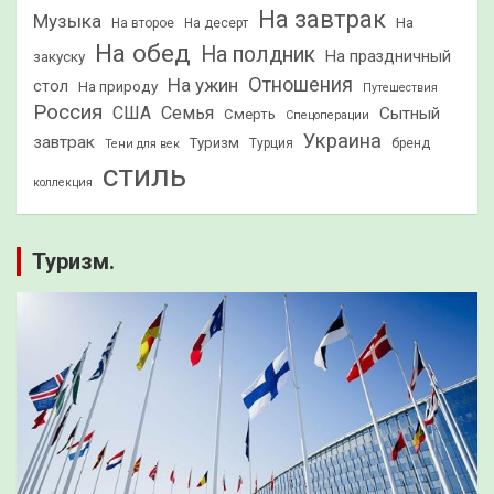
На завтрак
Музыка
На
На второе
На десерт
На обед
На полдник
На праздничный
закуску
Отношения
На ужин
стол
На природу
Путешествия
Россия
США
Семья
Сытный
Смерть
Спецоперации
Украина
завтрак
Туризм
Турция
бренд
Тени для век
стиль
коллекция
Туризм.