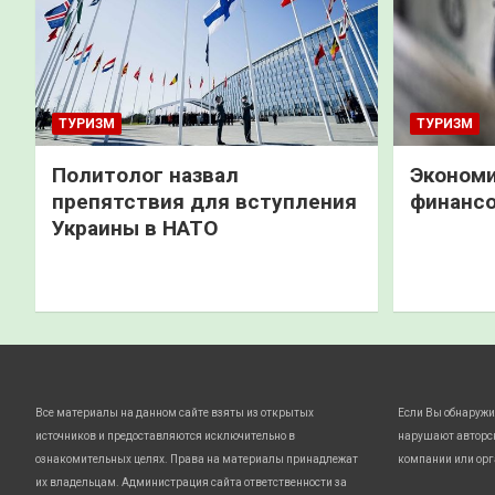
ТУРИЗМ
ТУРИЗМ
Политолог назвал
Экономи
препятствия для вступления
финанс
Украины в НАТО
Все материалы на данном сайте взяты из открытых
Если Вы обнаружи
источников и предоставляются исключительно в
нарушают авторс
ознакомительных целях. Права на материалы принадлежат
компании или орг
их владельцам. Администрация сайта ответственности за