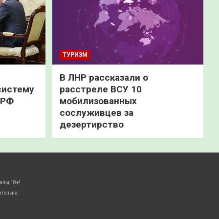
ТУРИЗМ
В ЛНР рассказали о
систему
расстреле ВСУ 10
 РФ
мобилизованных
сослуживцев за
дезертирство
алы 18+!
ательна.