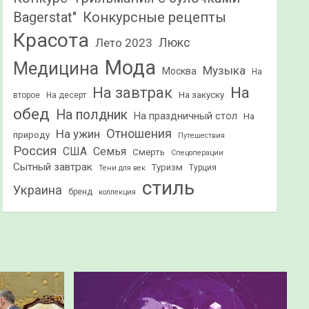
Конкурсные рецепты
Bagerstat"
Красота
Лето 2023
Люкс
Мода
Медицина
Музыка
Москва
На
На
На завтрак
На закуску
второе
На десерт
обед
На полдник
На праздничный стол
На
Отношения
На ужин
природу
Путешествия
Россия
США
Семья
Смерть
Спецоперации
Сытный завтрак
Туризм
Турция
Тени для век
стиль
Украина
бренд
коллекция