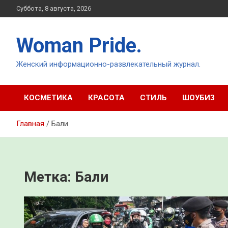
Перейти
Суббота, 8 августа, 2026
к
содержимому
Woman Pride.
Женский информационно-развлекательный журнал.
КОСМЕТИКА
КРАСОТА
СТИЛЬ
ШОУБИЗ
Главная
Бали
Метка:
Бали