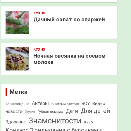
КУХНЯ
Дачный салат со спаржей
КУХНЯ
Ночная овсянка на соевом
молоке
Метки
Актеры
ВСУ
Видео
Быстрый завтрак
Авиасообщение
Для детей
Дети
новости
Грузия
Губная помада
Знаменитости
Здоровье
Кино
Конкурс "Грильмания с булочками