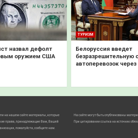
ТУРИЗМ
ст назвал дефолт
Белоруссия введет
овым оружием США
безразрешительную 
автоперевозок через
ли на нашем сайте материалы, которые
На сайте могут быть опубликованы матери
кие права, принадлежащие Вам, Вашей
При цитировании ссылка на источник обяз
анизации, пожалуйста, сообщите нам.