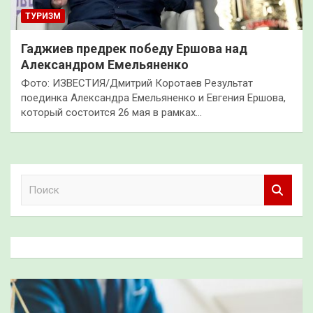
ТУРИЗМ
Гаджиев предрек победу Ершова над
Александром Емельяненко
Фото: ИЗВЕСТИЯ/Дмитрий Коротаев Результат
поединка Александра Емельяненко и Евгения Ершова,
который состоится 26 мая в рамках…
П
о
и
с
к