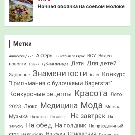
Ночная овсянка на соевом молоке
Метки
Актеры
ВСУ
Видео
Быстрый завтрак
Авиасообщение
Для детей
Дети
новости
Грузия
Губная помада
Знаменитости
Конкурс
Здоровье
Кино
"Грильмания с булочками Bagerstat"
Красота
Конкурсные рецепты
Лето
Мода
Медицина
2023
Люкс
Москва
На завтрак
Музыка
На
На второе
На десерт
На обед
На полдник
На праздничный
закуску
Отношения
На ужин
стол
На природу
Путешествия