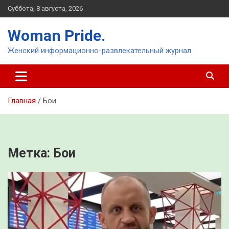
Перейти
Суббота, 8 августа, 2026
к
содержимому
Woman Pride.
Женский информационно-развлекательный журнал.
Главная
Бои
Метка:
Бои