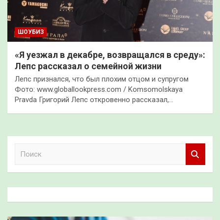
ШОУБИЗ
«Я уезжал в декабре, возвращался в среду»:
Лепс рассказал о семейной жизни
Лепс признался, что был плохим отцом и супругом
Фото: www.globallookpress.com / Komsomolskaya
Pravda Григорий Лепс откровенно рассказал,…
П
о
и
с
к