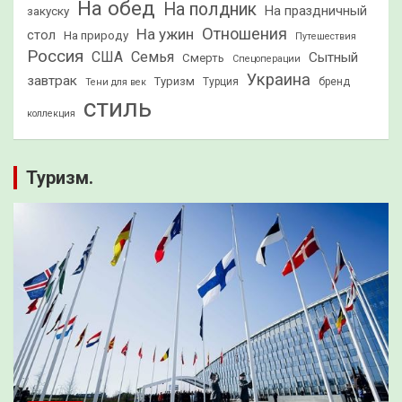
На обед
На полдник
На праздничный
закуску
Отношения
На ужин
стол
На природу
Путешествия
Россия
США
Семья
Сытный
Смерть
Спецоперации
Украина
завтрак
Туризм
Турция
бренд
Тени для век
стиль
коллекция
Туризм.