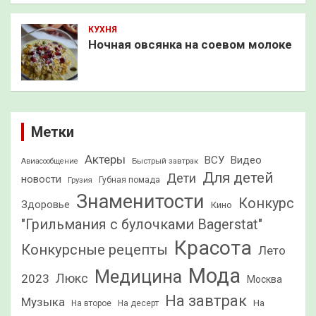
КУХНЯ
Ночная овсянка на соевом молоке
Метки
Актеры
ВСУ
Видео
Быстрый завтрак
Авиасообщение
Для детей
Дети
новости
Грузия
Губная помада
Знаменитости
Конкурс
Здоровье
Кино
"Грильмания с булочками Bagerstat"
Красота
Конкурсные рецепты
Лето
Мода
Медицина
2023
Люкс
Москва
На завтрак
Музыка
На
На второе
На десерт