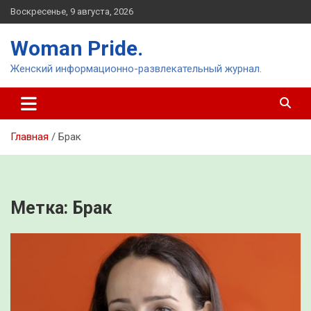
Перейти
Воскресенье, 9 августа, 2026
к
содержимому
Woman Pride.
Женский информационно-развлекательный журнал.
Главная
Брак
Метка:
Брак