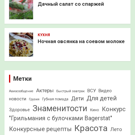
Дачный салат со спаржей
КУХНЯ
Ночная овсянка на соевом молоке
Метки
Актеры
ВСУ
Видео
Быстрый завтрак
Авиасообщение
Для детей
Дети
новости
Грузия
Губная помада
Знаменитости
Конкурс
Здоровье
Кино
"Грильмания с булочками Bagerstat"
Красота
Конкурсные рецепты
Лето