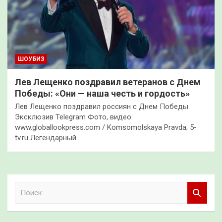
ШОУБИЗ
Лев Лещенко поздравил ветеранов с Днем
Победы: «Они — наша честь и гордость»
Лев Лещенко поздравил россиян с Днем Победы
Эксклюзив Telegram Фото, видео:
www.globallookpress.com / Komsomolskaya Pravda; 5-
tv.ru Легендарный…
П
о
и
с