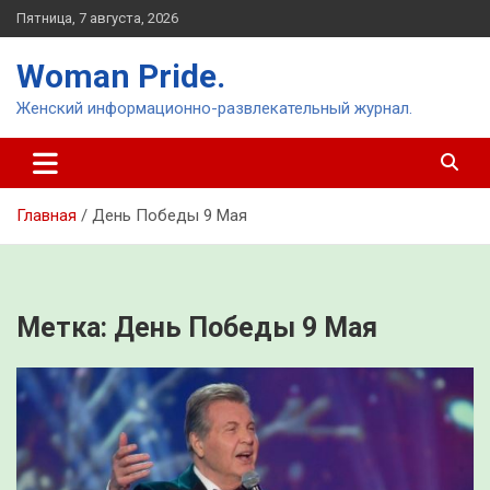
Перейти
Пятница, 7 августа, 2026
к
содержимому
Woman Pride.
Женский информационно-развлекательный журнал.
Главная
День Победы 9 Мая
Метка:
День Победы 9 Мая