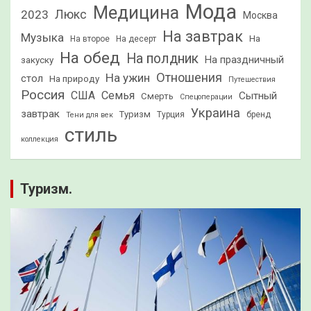
Мода
Медицина
2023
Люкс
Москва
На завтрак
Музыка
На
На второе
На десерт
На обед
На полдник
На праздничный
закуску
Отношения
На ужин
стол
На природу
Путешествия
Россия
США
Семья
Сытный
Смерть
Спецоперации
Украина
завтрак
Туризм
Турция
бренд
Тени для век
стиль
коллекция
Туризм.