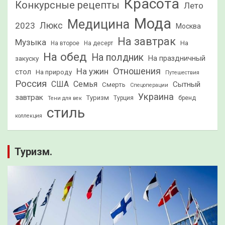
Красота
Конкурсные рецепты
Лето
Мода
Медицина
2023
Люкс
Москва
На завтрак
Музыка
На
На второе
На десерт
На обед
На полдник
На праздничный
закуску
Отношения
На ужин
стол
На природу
Путешествия
Россия
США
Семья
Сытный
Смерть
Спецоперации
Украина
завтрак
Туризм
Турция
бренд
Тени для век
стиль
коллекция
Туризм.