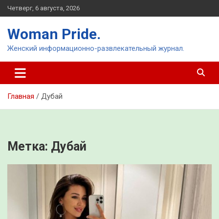
Перейти
Четверг, 6 августа, 2026
к
содержимому
Woman Pride.
Женский информационно-развлекательный журнал.
Главная
Дубай
Метка:
Дубай