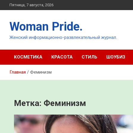
Перейти
Пятница, 7 августа, 2026
к
содержимому
Woman Pride.
Женский информационно-развлекательный журнал.
КОСМЕТИКА
КРАСОТА
СТИЛЬ
ШОУБИЗ
Главная
Феминизм
Метка:
Феминизм