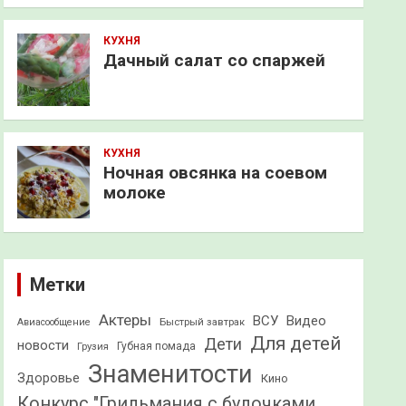
КУХНЯ
Дачный салат со спаржей
КУХНЯ
Ночная овсянка на соевом
молоке
Метки
Актеры
ВСУ
Видео
Быстрый завтрак
Авиасообщение
Для детей
Дети
новости
Грузия
Губная помада
Знаменитости
Здоровье
Кино
Конкурс "Грильмания с булочками