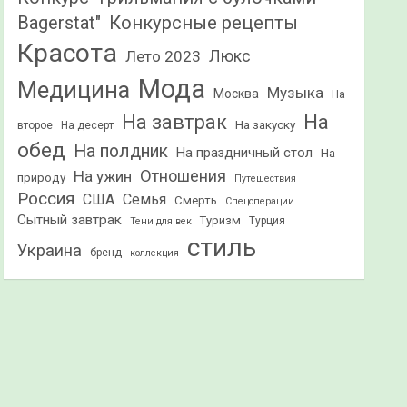
Конкурсные рецепты
Bagerstat"
Красота
Лето 2023
Люкс
Мода
Медицина
Музыка
Москва
На
На
На завтрак
На закуску
второе
На десерт
обед
На полдник
На праздничный стол
На
Отношения
На ужин
природу
Путешествия
Россия
США
Семья
Смерть
Спецоперации
Сытный завтрак
Туризм
Турция
Тени для век
стиль
Украина
бренд
коллекция