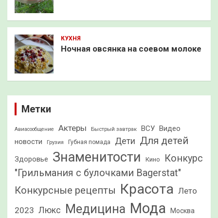
КУХНЯ
Ночная овсянка на соевом молоке
Метки
Актеры
ВСУ
Видео
Быстрый завтрак
Авиасообщение
Для детей
Дети
новости
Грузия
Губная помада
Знаменитости
Конкурс
Здоровье
Кино
"Грильмания с булочками Bagerstat"
Красота
Конкурсные рецепты
Лето
Мода
Медицина
2023
Люкс
Москва