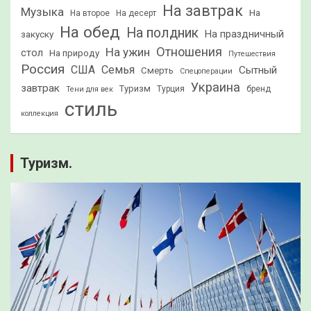
На завтрак
Музыка
На
На второе
На десерт
На обед
На полдник
На праздничный
закуску
Отношения
На ужин
стол
На природу
Путешествия
Россия
США
Семья
Сытный
Смерть
Спецоперации
Украина
завтрак
Туризм
Турция
бренд
Тени для век
стиль
коллекция
Туризм.