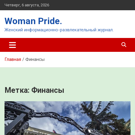
Перейти
Четверг, 6 августа, 2026
к
содержимому
Woman Pride.
Женский информационно-развлекательный журнал.
Главная
Финансы
Метка:
Финансы