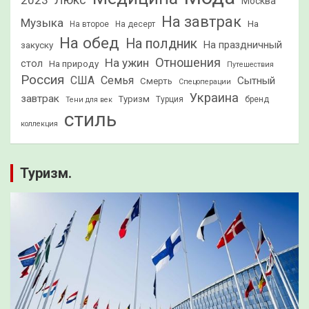
2023
Люкс
Москва
На завтрак
Музыка
На
На второе
На десерт
На обед
На полдник
На праздничный
закуску
Отношения
На ужин
стол
На природу
Путешествия
Россия
США
Семья
Сытный
Смерть
Спецоперации
Украина
завтрак
Туризм
Турция
бренд
Тени для век
стиль
коллекция
Туризм.