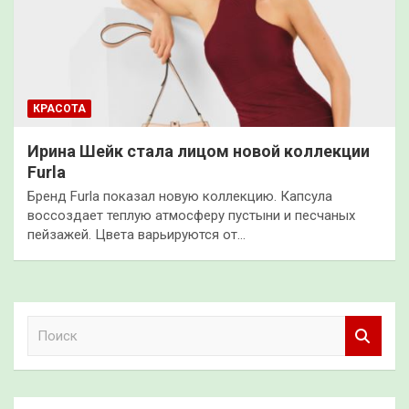
КРАСОТА
Ирина Шейк стала лицом новой коллекции
Furla
Бренд Furla показал новую коллекцию. Капсула
воссоздает теплую атмосферу пустыни и песчаных
пейзажей. Цвета варьируются от…
П
о
и
с
к