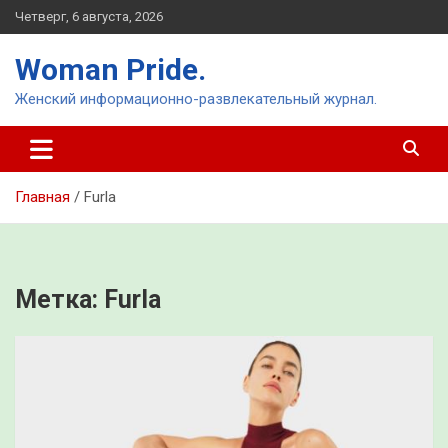
Перейти
Четверг, 6 августа, 2026
к
содержимому
Woman Pride.
Женский информационно-развлекательный журнал.
Главная
Furla
Метка:
Furla