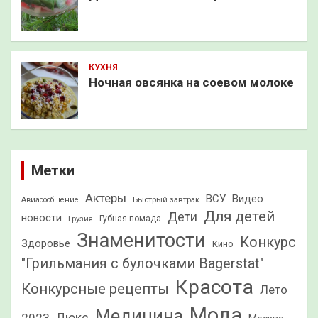
КУХНЯ
Ночная овсянка на соевом молоке
Метки
Актеры
ВСУ
Видео
Быстрый завтрак
Авиасообщение
Для детей
Дети
новости
Грузия
Губная помада
Знаменитости
Конкурс
Здоровье
Кино
"Грильмания с булочками Bagerstat"
Красота
Конкурсные рецепты
Лето
Мода
Медицина