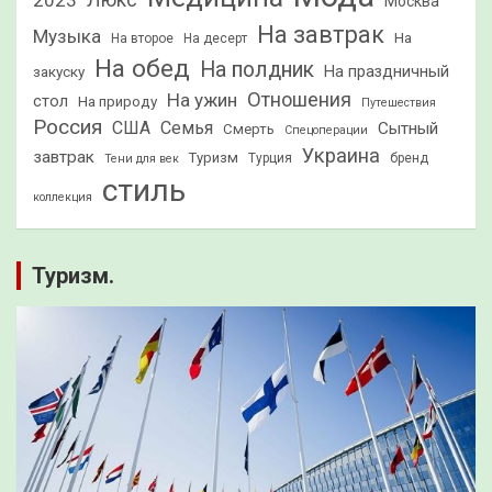
2023
Люкс
Москва
На завтрак
Музыка
На
На второе
На десерт
На обед
На полдник
На праздничный
закуску
Отношения
На ужин
стол
На природу
Путешествия
Россия
США
Семья
Сытный
Смерть
Спецоперации
Украина
завтрак
Туризм
Турция
бренд
Тени для век
стиль
коллекция
Туризм.