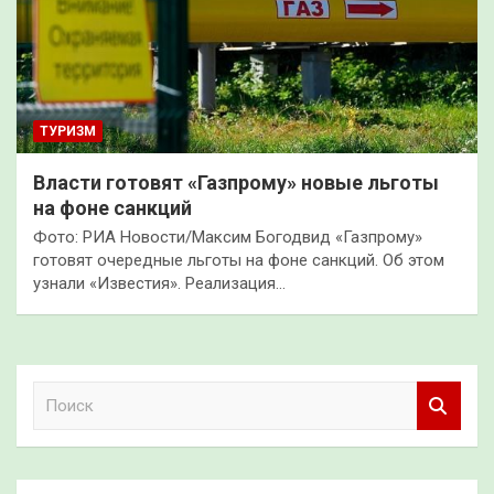
ТУРИЗМ
Власти готовят «Газпрому» новые льготы
на фоне санкций
Фото: РИА Новости/Максим Богодвид «Газпрому»
готовят очередные льготы на фоне санкций. Об этом
узнали «Известия». Реализация…
П
о
и
с
к