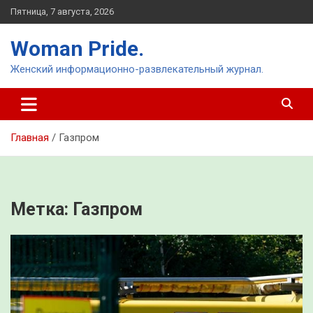
Перейти
Пятница, 7 августа, 2026
к
содержимому
Woman Pride.
Женский информационно-развлекательный журнал.
Главная
Газпром
Метка:
Газпром