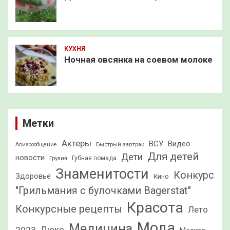
КУХНЯ
Ночная овсянка на соевом молоке
Метки
Актеры
ВСУ
Видео
Быстрый завтрак
Авиасообщение
Для детей
Дети
новости
Грузия
Губная помада
Знаменитости
Конкурс
Здоровье
Кино
"Грильмания с булочками Bagerstat"
Красота
Конкурсные рецепты
Лето
Мода
Медицина