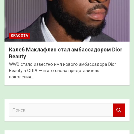
КРАСОТА
Калеб Маклафлин стал амбассадором Dior
Beauty
WWD стало известно имя нового амбассадора Dior
Beauty в США — и это снова представитель
поколения…
П
о
и
с
к