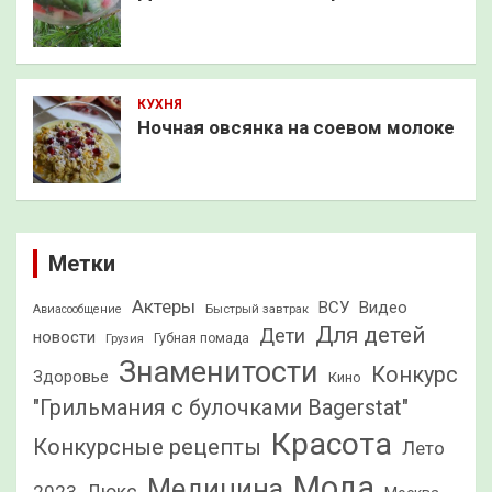
КУХНЯ
Ночная овсянка на соевом молоке
Метки
Актеры
ВСУ
Видео
Быстрый завтрак
Авиасообщение
Для детей
Дети
новости
Грузия
Губная помада
Знаменитости
Конкурс
Здоровье
Кино
"Грильмания с булочками Bagerstat"
Красота
Конкурсные рецепты
Лето
Мода
Медицина