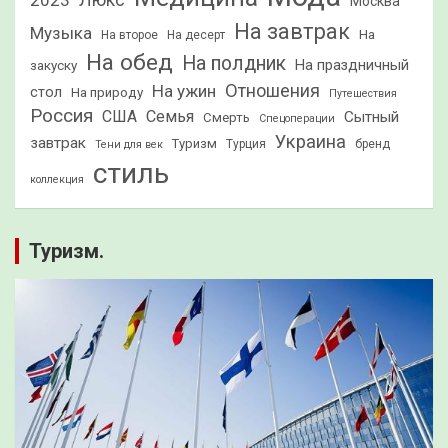
2023
Люкс
Москва
На завтрак
Музыка
На
На второе
На десерт
На обед
На полдник
На праздничный
закуску
Отношения
На ужин
стол
На природу
Путешествия
Россия
США
Семья
Сытный
Смерть
Спецоперации
Украина
завтрак
Туризм
Турция
бренд
Тени для век
стиль
коллекция
Туризм.