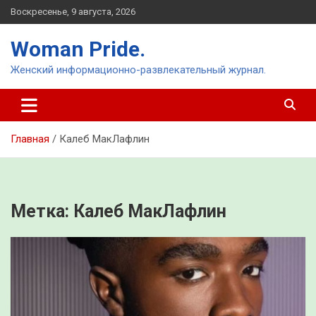
Перейти
Воскресенье, 9 августа, 2026
к
содержимому
Woman Pride.
Женский информационно-развлекательный журнал.
Главная
Калеб МакЛафлин
Метка:
Калеб МакЛафлин