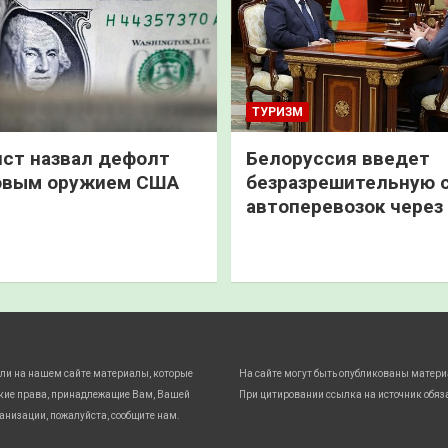
ТУРИЗМ
ст назвал дефолт
Белоруссия введет
овым оружием США
безразрешительную 
автоперевозок через
ли на нашем сайте материалы, которые
На сайте могут быть опубликованы матери
кие права, принадлежащие Вам, Вашей
При цитировании ссылка на источник обяз
анизации, пожалуйста, сообщите нам.