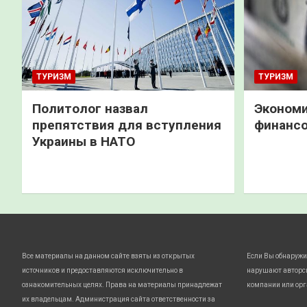
ТУРИЗМ
ТУРИЗМ
Политолог назвал
Экономи
препятствия для вступления
финанс
Украины в НАТО
Все материалы на данном сайте взяты из открытых
Если Вы обнаружи
источников и предоставляются исключительно в
нарушают авторс
ознакомительных целях. Права на материалы принадлежат
компании или орг
их владельцам. Администрация сайта ответственности за