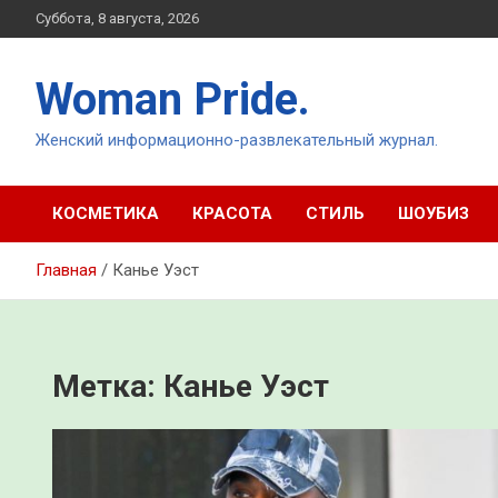
Перейти
Суббота, 8 августа, 2026
к
содержимому
Woman Pride.
Женский информационно-развлекательный журнал.
КОСМЕТИКА
КРАСОТА
СТИЛЬ
ШОУБИЗ
Главная
Канье Уэст
Метка:
Канье Уэст