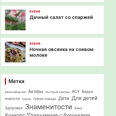
КУХНЯ
Дачный салат со спаржей
КУХНЯ
Ночная овсянка на соевом
молоке
Метки
Актеры
ВСУ
Видео
Быстрый завтрак
Авиасообщение
Для детей
Дети
новости
Грузия
Губная помада
Знаменитости
Здоровье
Кино
Конкурс "Грильмания с булочками