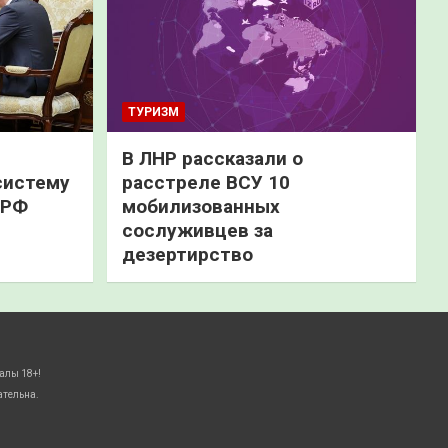
ТУРИЗМ
В ЛНР рассказали о
систему
расстреле ВСУ 10
 РФ
мобилизованных
сослуживцев за
дезертирство
алы 18+!
ательна.