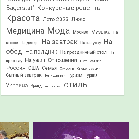
Конкурсные рецепты
Bagerstat"
Красота
Лето 2023
Люкс
Мода
Медицина
Музыка
Москва
На
На
На завтрак
На закуску
второе
На десерт
обед
На полдник
На праздничный стол
На
Отношения
На ужин
природу
Путешествия
Россия
США
Семья
Смерть
Спецоперации
Сытный завтрак
Туризм
Турция
Тени для век
стиль
Украина
бренд
коллекция