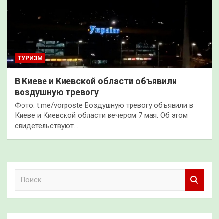
ТУРИЗМ
В Киеве и Киевской области объявили
воздушную тревогу
Фото: t.me/vorposte Воздушную тревогу объявили в
Киеве и Киевской области вечером 7 мая. Об этом
свидетельствуют…
П
о
и
с
к