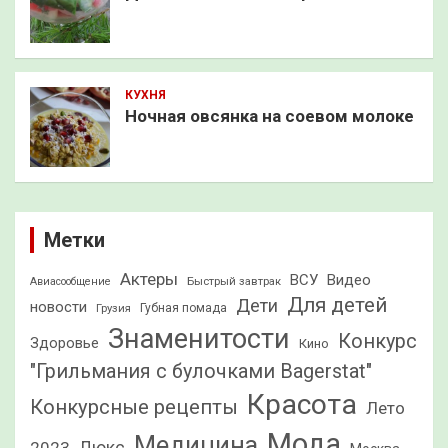
КУХНЯ
Ночная овсянка на соевом молоке
Метки
Актеры
ВСУ
Видео
Быстрый завтрак
Авиасообщение
Для детей
Дети
новости
Грузия
Губная помада
Знаменитости
Конкурс
Здоровье
Кино
"Грильмания с булочками Bagerstat"
Красота
Конкурсные рецепты
Лето
Мода
Медицина