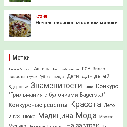
КУХНЯ
Ночная овсянка на соевом молоке
Метки
Актеры
ВСУ
Видео
Быстрый завтрак
Авиасообщение
Для детей
Дети
новости
Грузия
Губная помада
Знаменитости
Конкурс
Здоровье
Кино
"Грильмания с булочками Bagerstat"
Красота
Конкурсные рецепты
Лето
Мода
Медицина
2023
Люкс
Москва
На завтрак
Музыка
На
На второе
На десерт