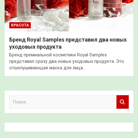
КРАСОТА
Бренд Royal Samples представил два новых
уходовых продукта
Бренд премиальной косметики Royal Samples
представил сразу два новых уходовых продукта. Это
отшелушивающая маска для лица…
П
о
и
с
к