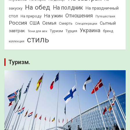
На обед
На полдник
На праздничный
закуску
Отношения
На ужин
стол
На природу
Путешествия
Россия
США
Семья
Сытный
Смерть
Спецоперации
Украина
завтрак
Туризм
Турция
бренд
Тени для век
стиль
коллекция
Туризм.