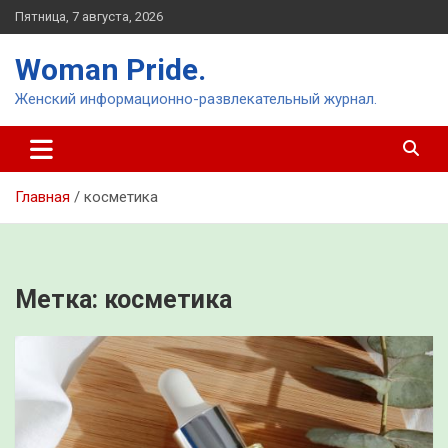
Перейти
Пятница, 7 августа, 2026
к
содержимому
Woman Pride.
Женский информационно-развлекательный журнал.
Главная
косметика
Метка:
косметика