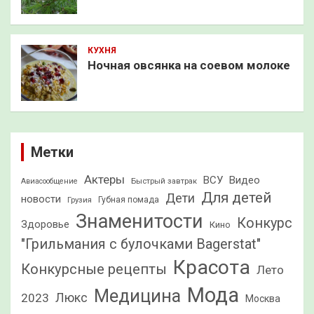
КУХНЯ
Ночная овсянка на соевом молоке
Метки
Актеры
ВСУ
Видео
Быстрый завтрак
Авиасообщение
Для детей
Дети
новости
Грузия
Губная помада
Знаменитости
Конкурс
Здоровье
Кино
"Грильмания с булочками Bagerstat"
Красота
Конкурсные рецепты
Лето
Мода
Медицина
2023
Люкс
Москва