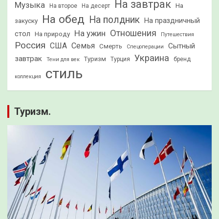
На завтрак
Музыка
На
На второе
На десерт
На обед
На полдник
На праздничный
закуску
Отношения
На ужин
стол
На природу
Путешествия
Россия
США
Семья
Сытный
Смерть
Спецоперации
Украина
завтрак
Туризм
Турция
бренд
Тени для век
стиль
коллекция
Туризм.