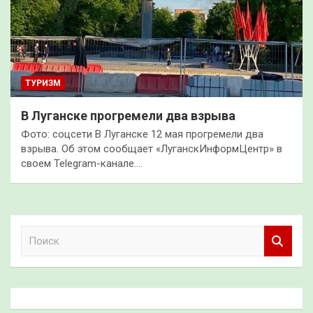
ТУРИЗМ
В Луганске прогремели два взрыва
Фото: соцсети В Луганске 12 мая прогремели два
взрыва. Об этом сообщает «ЛуганскИнформЦентр» в
своем Telegram-канале.…
П
о
и
с
к