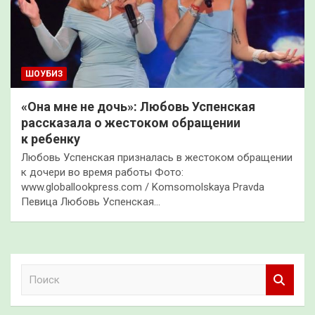
ШОУБИЗ
«Она мне не дочь»: Любовь Успенская
рассказала о жестоком обращении
к ребенку
Любовь Успенская призналась в жестоком обращении
к дочери во время работы Фото:
www.globallookpress.com / Komsomolskaya Pravda
Певица Любовь Успенская…
П
о
и