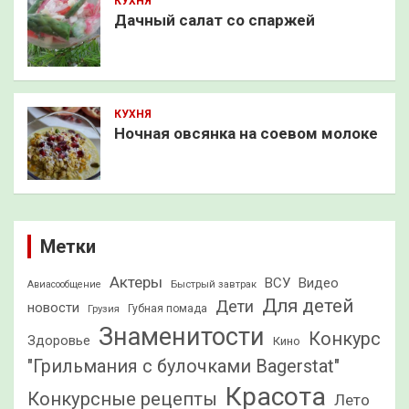
КУХНЯ
Дачный салат со спаржей
КУХНЯ
Ночная овсянка на соевом молоке
Метки
Актеры
ВСУ
Видео
Быстрый завтрак
Авиасообщение
Для детей
Дети
новости
Грузия
Губная помада
Знаменитости
Конкурс
Здоровье
Кино
"Грильмания с булочками Bagerstat"
Красота
Конкурсные рецепты
Лето