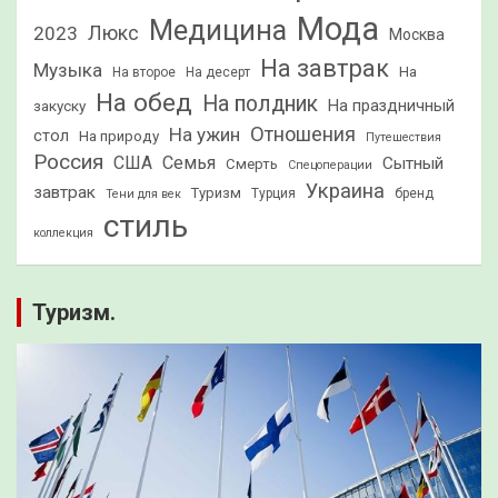
Мода
Медицина
2023
Люкс
Москва
На завтрак
Музыка
На
На второе
На десерт
На обед
На полдник
На праздничный
закуску
Отношения
На ужин
стол
На природу
Путешествия
Россия
США
Семья
Сытный
Смерть
Спецоперации
Украина
завтрак
Туризм
Турция
бренд
Тени для век
стиль
коллекция
Туризм.