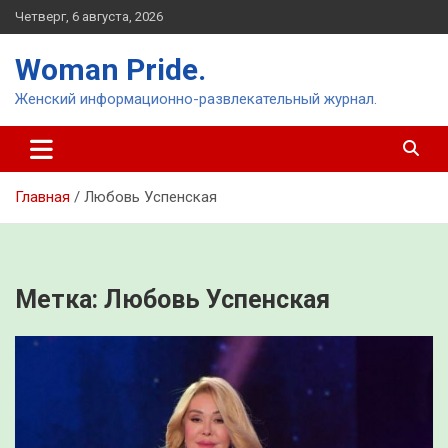
Перейти
Четверг, 6 августа, 2026
к
содержимому
Woman Pride.
Женский информационно-развлекательный журнал.
Главная
Любовь Успенская
Метка:
Любовь Успенская