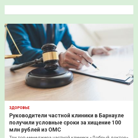
с
к
ЗДОРОВЬЕ
Руководители частной клиники в Барнауле
получили условные сроки за хищение 100
млн рублей из ОМС
Три топ-менеджера частной клиники «Добрый доктор»