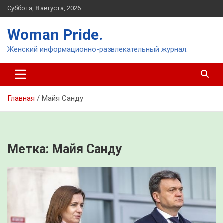
Перейти
Суббота, 8 августа, 2026
к
содержимому
Woman Pride.
Женский информационно-развлекательный журнал.
Главная
Майя Санду
Метка:
Майя Санду