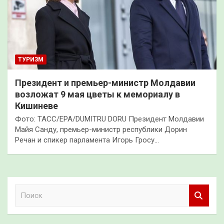
ТУРИЗМ
Президент и премьер-министр Молдавии
возложат 9 мая цветы к мемориалу в
Кишиневе
Фото: ТАСС/EPA/DUMITRU DORU Президент Молдавии
Майя Санду, премьер-министр республики Дорин
Речан и спикер парламента Игорь Гросу…
П
о
и
с