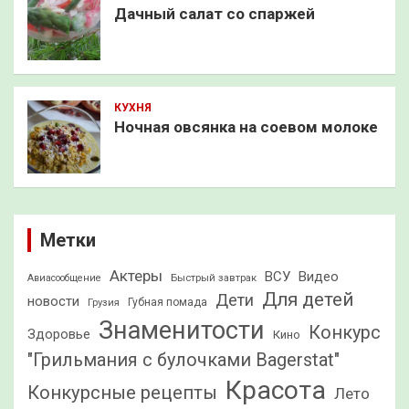
Дачный салат со спаржей
КУХНЯ
Ночная овсянка на соевом молоке
Метки
Актеры
ВСУ
Видео
Быстрый завтрак
Авиасообщение
Для детей
Дети
новости
Грузия
Губная помада
Знаменитости
Конкурс
Здоровье
Кино
"Грильмания с булочками Bagerstat"
Красота
Конкурсные рецепты
Лето