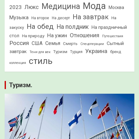
Мода
Медицина
2023
Люкс
Москва
На завтрак
Музыка
На
На второе
На десерт
На обед
На полдник
На праздничный
закуску
Отношения
На ужин
стол
На природу
Путешествия
Россия
США
Семья
Сытный
Смерть
Спецоперации
Украина
завтрак
Туризм
Турция
бренд
Тени для век
стиль
коллекция
Туризм.