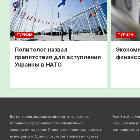
ТУРИЗМ
ТУРИЗМ
Политолог назвал
Экономи
препятствия для вступления
финанс
Украины в НАТО
Все материалы на данном сайте взяты из открытых
Если Вы обнаружи
источников и предоставляются исключительно в
нарушают авторс
ознакомительных целях. Права на материалы принадлежат
компании или орг
их владельцам. Администрация сайта ответственности за