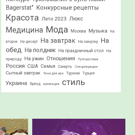
Конкурсные рецепты
Bagerstat"
Красота
Лето 2023
Люкс
Мода
Медицина
Музыка
Москва
На
На
На завтрак
На закуску
второе
На десерт
обед
На полдник
На праздничный стол
На
Отношения
На ужин
природу
Путешествия
Россия
США
Семья
Смерть
Спецоперации
Сытный завтрак
Туризм
Турция
Тени для век
стиль
Украина
бренд
коллекция