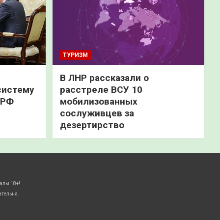
ТУРИЗМ
В ЛНР рассказали о
систему
расстреле ВСУ 10
 РФ
мобилизованных
сослуживцев за
дезертирство
алы 18+!
ательна.