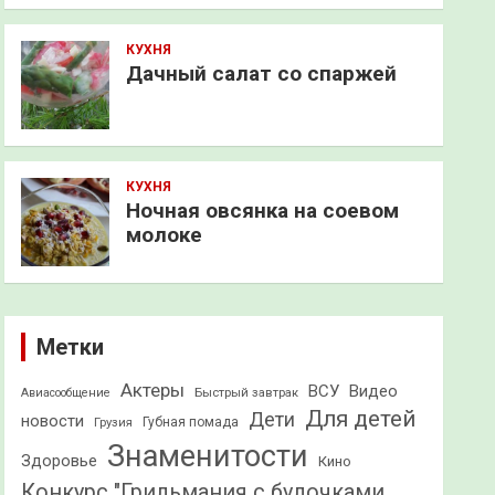
КУХНЯ
Дачный салат со спаржей
КУХНЯ
Ночная овсянка на соевом
молоке
Метки
Актеры
ВСУ
Видео
Быстрый завтрак
Авиасообщение
Для детей
Дети
новости
Грузия
Губная помада
Знаменитости
Здоровье
Кино
Конкурс "Грильмания с булочками