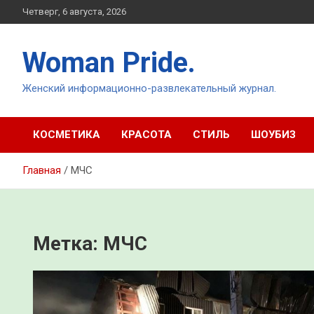
Перейти
Четверг, 6 августа, 2026
к
содержимому
Woman Pride.
Женский информационно-развлекательный журнал.
КОСМЕТИКА
КРАСОТА
СТИЛЬ
ШОУБИЗ
Главная
МЧС
Метка:
МЧС