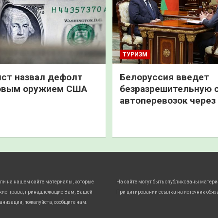
ТУРИЗМ
ст назвал дефолт
Белоруссия введет
овым оружием США
безразрешительную 
автоперевозок через
ли на нашем сайте материалы, которые
На сайте могут быть опубликованы матери
кие права, принадлежащие Вам, Вашей
При цитировании ссылка на источник обяз
анизации, пожалуйста, сообщите нам.