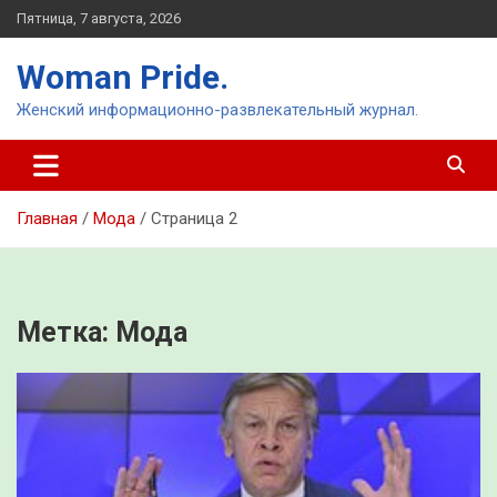
Перейти
Пятница, 7 августа, 2026
к
содержимому
Woman Pride.
Женский информационно-развлекательный журнал.
Главная
Мода
Страница 2
Метка:
Мода