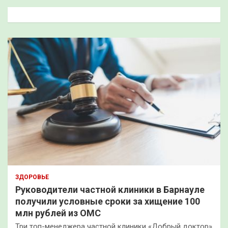
к
ЗДОРОВЬЕ
Руководители частной клиники в Барнауле
получили условные сроки за хищение 100
млн рублей из ОМС
Три топ-менеджера частной клиники «Добрый доктор»