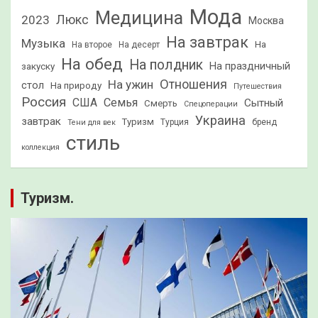
Мода
Медицина
2023
Люкс
Москва
На завтрак
Музыка
На
На второе
На десерт
На обед
На полдник
На праздничный
закуску
Отношения
На ужин
стол
На природу
Путешествия
Россия
США
Семья
Сытный
Смерть
Спецоперации
Украина
завтрак
Туризм
Турция
бренд
Тени для век
стиль
коллекция
Туризм.