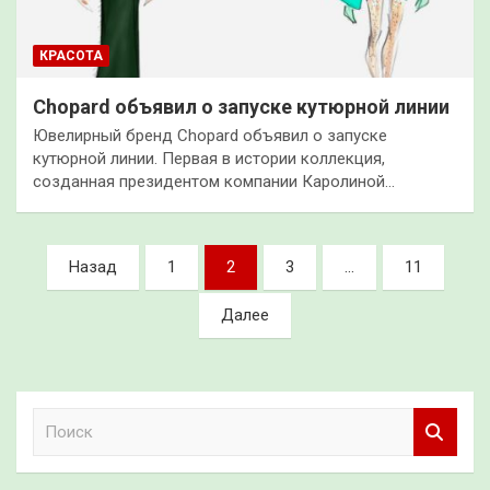
КРАСОТА
Chopard объявил о запуске кутюрной линии
Ювелирный бренд Chopard объявил о запуске
кутюрной линии. Первая в истории коллекция,
созданная президентом компании Каролиной…
Пагинация
Назад
1
2
3
…
11
записей
Далее
П
о
и
с