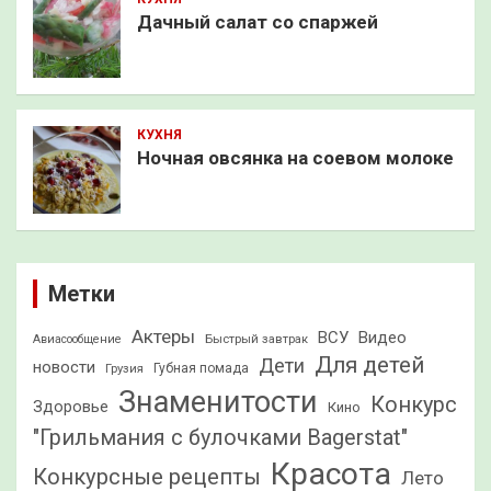
Дачный салат со спаржей
КУХНЯ
Ночная овсянка на соевом молоке
Метки
Актеры
ВСУ
Видео
Быстрый завтрак
Авиасообщение
Для детей
Дети
новости
Грузия
Губная помада
Знаменитости
Конкурс
Здоровье
Кино
"Грильмания с булочками Bagerstat"
Красота
Конкурсные рецепты
Лето