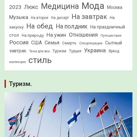
Мода
Медицина
2023
Люкс
Москва
На завтрак
Музыка
На
На второе
На десерт
На обед
На полдник
На праздничный
закуску
Отношения
На ужин
стол
На природу
Путешествия
Россия
США
Семья
Сытный
Смерть
Спецоперации
Украина
завтрак
Туризм
Турция
бренд
Тени для век
стиль
коллекция
Туризм.