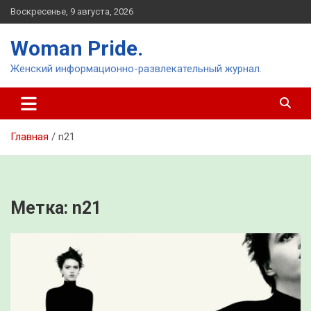
Перейти
Воскресенье, 9 августа, 2026
к
содержимому
Woman Pride.
Женский информационно-развлекательный журнал.
Главная
n21
Метка:
n21