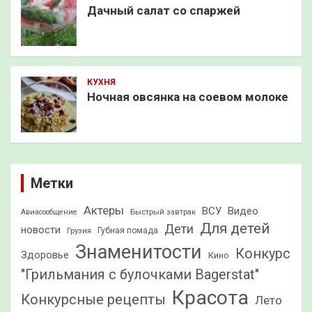
Дачный салат со спаржей
КУХНЯ
Ночная овсянка на соевом молоке
Метки
Актеры
ВСУ
Видео
Быстрый завтрак
Авиасообщение
Для детей
Дети
новости
Грузия
Губная помада
Знаменитости
Конкурс
Здоровье
Кино
"Грильмания с булочками Bagerstat"
Красота
Конкурсные рецепты
Лето