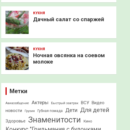
КУХНЯ
Дачный салат со спаржей
КУХНЯ
Ночная овсянка на соевом
молоке
Метки
Актеры
ВСУ
Видео
Быстрый завтрак
Авиасообщение
Для детей
Дети
новости
Грузия
Губная помада
Знаменитости
Здоровье
Кино
Конкурс "Грильмания с булочками