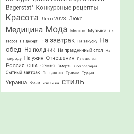
Конкурсные рецепты
Bagerstat"
Красота
Лето 2023
Люкс
Мода
Медицина
Музыка
Москва
На
На
На завтрак
На закуску
второе
На десерт
обед
На полдник
На праздничный стол
На
Отношения
На ужин
природу
Путешествия
Россия
США
Семья
Смерть
Спецоперации
Сытный завтрак
Туризм
Турция
Тени для век
стиль
Украина
бренд
коллекция