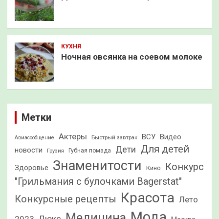
КУХНЯ
Ночная овсянка на соевом молоке
Метки
Актеры
ВСУ
Видео
Быстрый завтрак
Авиасообщение
Для детей
Дети
новости
Грузия
Губная помада
Знаменитости
Конкурс
Здоровье
Кино
"Грильмания с булочками Bagerstat"
Красота
Конкурсные рецепты
Лето
Мода
Медицина