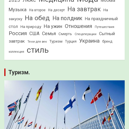
2023
Люкс
Москва
На завтрак
Музыка
На
На второе
На десерт
На обед
На полдник
На праздничный
закуску
Отношения
На ужин
стол
На природу
Путешествия
Россия
США
Семья
Сытный
Смерть
Спецоперации
Украина
завтрак
Туризм
Турция
бренд
Тени для век
стиль
коллекция
Туризм.