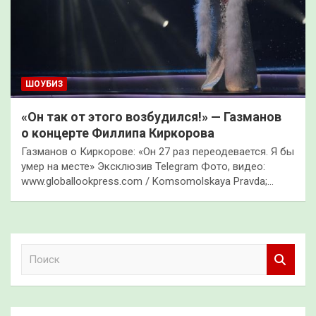
ШОУБИЗ
«Он так от этого возбудился!» — Газманов
о концерте Филлипа Киркорова
Газманов о Киркорове: «Он 27 раз переодевается. Я бы
умер на месте» Эксклюзив Telegram Фото, видео:
www.globallookpress.com / Komsomolskaya Pravda;…
П
о
и
с
к