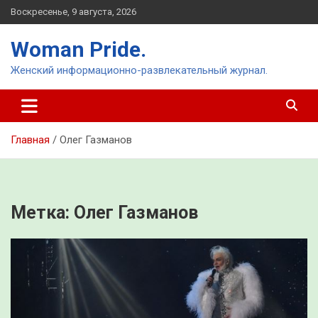
Перейти
Воскресенье, 9 августа, 2026
к
содержимому
Woman Pride.
Женский информационно-развлекательный журнал.
Главная
Олег Газманов
Метка:
Олег Газманов