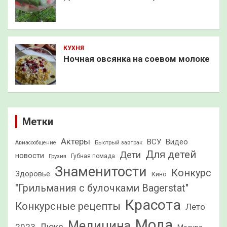
КУХНЯ
Ночная овсянка на соевом молоке
Метки
Актеры
ВСУ
Видео
Быстрый завтрак
Авиасообщение
Для детей
Дети
новости
Грузия
Губная помада
Знаменитости
Конкурс
Здоровье
Кино
"Грильмания с булочками Bagerstat"
Красота
Конкурсные рецепты
Лето
Мода
Медицина