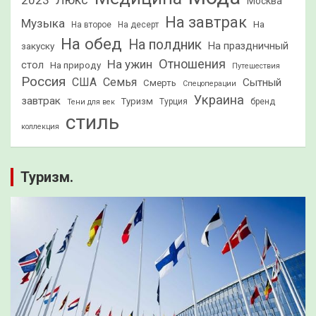
2023
Люкс
Москва
На завтрак
Музыка
На
На второе
На десерт
На обед
На полдник
На праздничный
закуску
Отношения
На ужин
стол
На природу
Путешествия
Россия
США
Семья
Сытный
Смерть
Спецоперации
Украина
завтрак
Туризм
Турция
бренд
Тени для век
стиль
коллекция
Туризм.