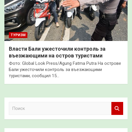
ТУРИЗМ
Власти Бали ужесточили контроль за
въезжающими на остров туристами
Фото: Global Look Press/Agung Fatma Putra На острове
Бали ужесточили контроль за въезжающими
туристами, сообщил 15…
П
о
и
с
к