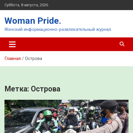
Перейти
Суббота, 8 августа, 2026
к
содержимому
Woman Pride.
Женский информационно-развлекательный журнал.
Главная
Острова
Метка:
Острова