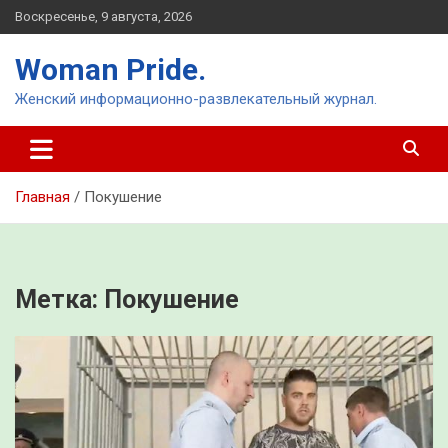
Перейти
Воскресенье, 9 августа, 2026
к
содержимому
Woman Pride.
Женский информационно-развлекательный журнал.
Главная
Покушение
Метка:
Покушение