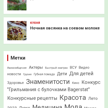
КУХНЯ
Ночная овсянка на соевом молоке
Метки
Актеры
ВСУ
Видео
Быстрый завтрак
Авиасообщение
Для детей
Дети
новости
Грузия
Губная помада
Знаменитости
Конкурс
Здоровье
Кино
"Грильмания с булочками Bagerstat"
Красота
Конкурсные рецепты
Лето
Мода
Медицина