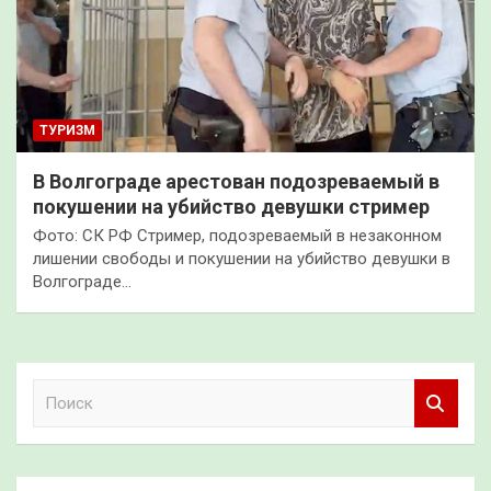
ТУРИЗМ
В Волгограде арестован подозреваемый в
покушении на убийство девушки стример
Фото: СК РФ Стример, подозреваемый в незаконном
лишении свободы и покушении на убийство девушки в
Волгограде…
П
о
и
с
к