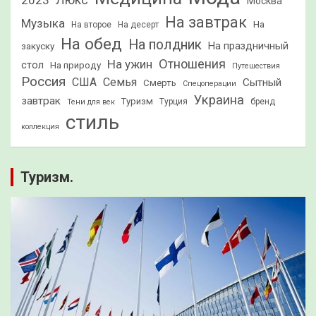
2023
Люкс
Москва
На завтрак
Музыка
На
На второе
На десерт
На обед
На полдник
На праздничный
закуску
Отношения
На ужин
стол
На природу
Путешествия
Россия
США
Семья
Сытный
Смерть
Спецоперации
Украина
завтрак
Туризм
Турция
бренд
Тени для век
стиль
коллекция
Туризм.