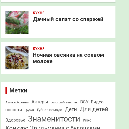
КУХНЯ
Дачный салат со спаржей
КУХНЯ
Ночная овсянка на соевом
молоке
Метки
Актеры
ВСУ
Видео
Быстрый завтрак
Авиасообщение
Для детей
Дети
новости
Грузия
Губная помада
Знаменитости
Здоровье
Кино
Конкурс "Грильмания с булочками