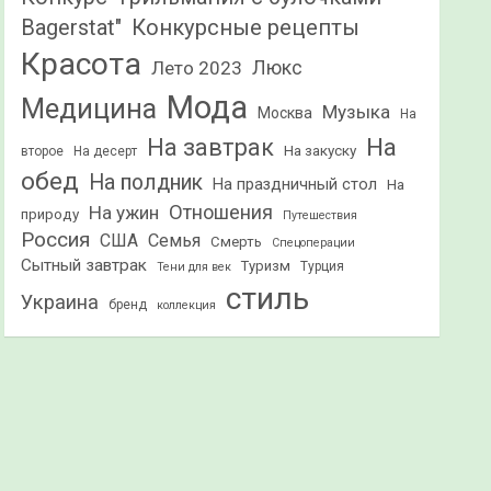
Конкурсные рецепты
Bagerstat"
Красота
Лето 2023
Люкс
Мода
Медицина
Музыка
Москва
На
На
На завтрак
На закуску
второе
На десерт
обед
На полдник
На праздничный стол
На
Отношения
На ужин
природу
Путешествия
Россия
США
Семья
Смерть
Спецоперации
Сытный завтрак
Туризм
Турция
Тени для век
стиль
Украина
бренд
коллекция