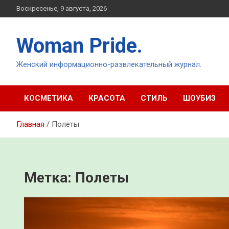
Перейти
Воскресенье, 9 августа, 2026
к
содержимому
Woman Pride.
Женский информационно-развлекательный журнал.
КОСМЕТИКА
КРАСОТА
СТИЛЬ
ШОУБИЗ
Главная
Полеты
Метка:
Полеты