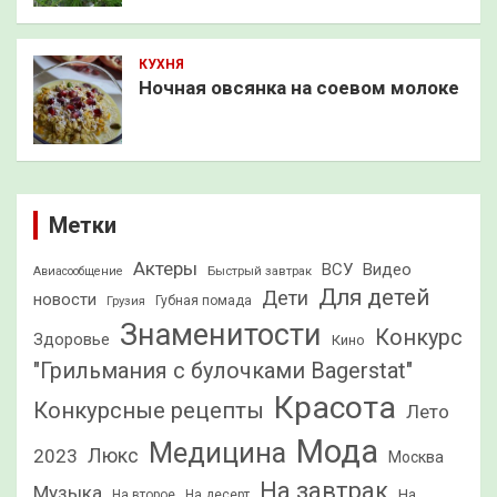
КУХНЯ
Ночная овсянка на соевом молоке
Метки
Актеры
ВСУ
Видео
Быстрый завтрак
Авиасообщение
Для детей
Дети
новости
Грузия
Губная помада
Знаменитости
Конкурс
Здоровье
Кино
"Грильмания с булочками Bagerstat"
Красота
Конкурсные рецепты
Лето
Мода
Медицина
2023
Люкс
Москва
На завтрак
Музыка
На
На второе
На десерт