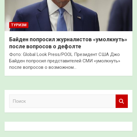
ТУРИЗМ
Байден попросил журналистов «умолкнуть»
после вопросов о дефолте
Фото: Global Look Press/POOL Президент США Джо
Байден попросил представителей СМИ «умолкнуть»
после вопросов о возможном…
П
о
и
с
к