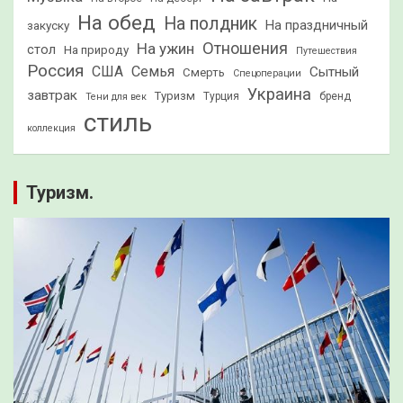
На обед
На полдник
На праздничный
закуску
Отношения
На ужин
стол
На природу
Путешествия
Россия
США
Семья
Сытный
Смерть
Спецоперации
Украина
завтрак
Туризм
Турция
бренд
Тени для век
стиль
коллекция
Туризм.