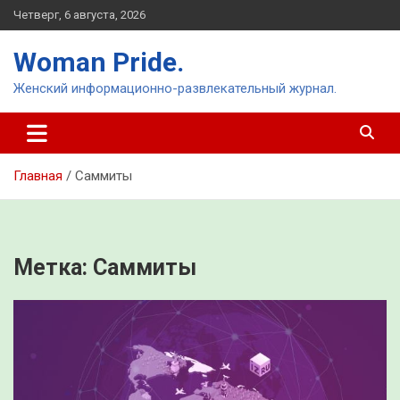
Перейти
Четверг, 6 августа, 2026
к
содержимому
Woman Pride.
Женский информационно-развлекательный журнал.
Главная
Саммиты
Метка:
Саммиты