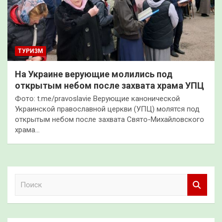
ТУРИЗМ
На Украине верующие молились под
открытым небом после захвата храма УПЦ
Фото: t.me/pravoslavie Верующие канонической
Украинской православной церкви (УПЦ) молятся под
открытым небом после захвата Свято-Михайловского
храма…
П
о
и
с
к