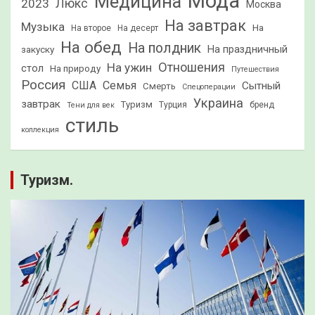
Мода
Медицина
2023
Люкс
Москва
На завтрак
Музыка
На
На второе
На десерт
На обед
На полдник
На праздничный
закуску
Отношения
На ужин
стол
На природу
Путешествия
Россия
США
Семья
Сытный
Смерть
Спецоперации
Украина
завтрак
Туризм
Турция
бренд
Тени для век
стиль
коллекция
Туризм.