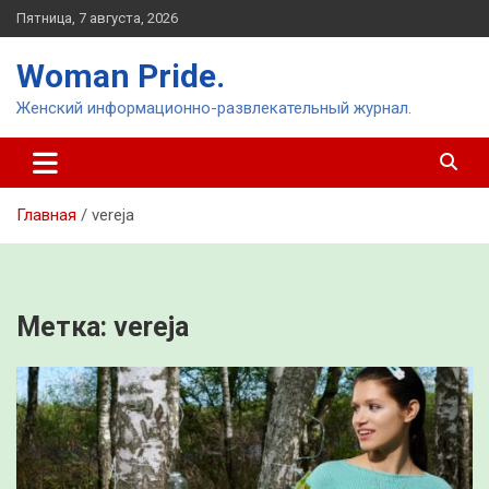
Перейти
Пятница, 7 августа, 2026
к
содержимому
Woman Pride.
Женский информационно-развлекательный журнал.
Главная
vereja
Метка:
vereja