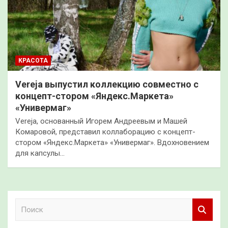
КРАСОТА
Vereja выпустил коллекцию совместно с
концепт-стором «Яндекс.Маркета»
«Универмаг»
Vereja, основанный Игорем Андреевым и Машей
Комаровой, представил коллаборацию с концепт-
стором «Яндекс.Маркета» «Универмаг». Вдохновением
для капсулы…
П
о
и