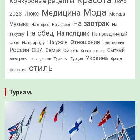
Красота
Конкурсные рецепты
Лето
Мода
Медицина
2023
Люкс
Москва
На завтрак
Музыка
На
На второе
На десерт
На обед
На полдник
На праздничный
закуску
Отношения
На ужин
стол
На природу
Путешествия
Россия
США
Семья
Сытный
Смерть
Спецоперации
Украина
завтрак
Туризм
Турция
бренд
Тени для век
стиль
коллекция
Туризм.