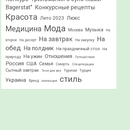
Конкурсные рецепты
Bagerstat"
Красота
Лето 2023
Люкс
Мода
Медицина
Музыка
Москва
На
На
На завтрак
На закуску
второе
На десерт
обед
На полдник
На праздничный стол
На
Отношения
На ужин
природу
Путешествия
Россия
США
Семья
Смерть
Спецоперации
Сытный завтрак
Туризм
Турция
Тени для век
стиль
Украина
бренд
коллекция