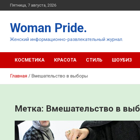
Перейти
Пятница, 7 августа, 2026
к
содержимому
Woman Pride.
Женский информационно-развлекательный журнал.
КОСМЕТИКА
КРАСОТА
СТИЛЬ
ШОУБИЗ
Главная
Вмешательство в выборы
Метка:
Вмешательство в вы