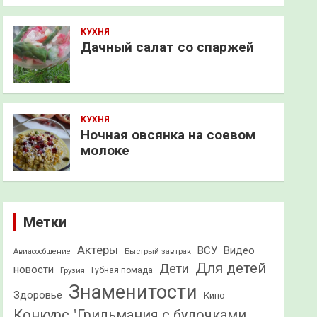
КУХНЯ
Дачный салат со спаржей
КУХНЯ
Ночная овсянка на соевом
молоке
Метки
Актеры
ВСУ
Видео
Быстрый завтрак
Авиасообщение
Для детей
Дети
новости
Грузия
Губная помада
Знаменитости
Здоровье
Кино
Конкурс "Грильмания с булочками