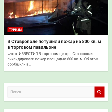
ТУРИЗМ
В Ставрополе потушили пожар на 800 кв. м
в торговом павильоне
Фото: ИЗВЕСТИЯ В торговом центре Ставрополя
ликвидировали пожар площадью 800 кв. м. Об этом
сообщили в…
П
о
и
с
к