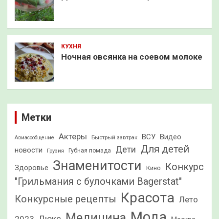
КУХНЯ
Ночная овсянка на соевом молоке
Метки
Актеры
ВСУ
Видео
Быстрый завтрак
Авиасообщение
Для детей
Дети
новости
Грузия
Губная помада
Знаменитости
Конкурс
Здоровье
Кино
"Грильмания с булочками Bagerstat"
Красота
Конкурсные рецепты
Лето
Мода
Медицина