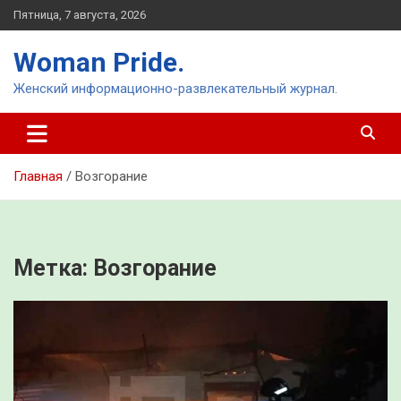
Перейти
Пятница, 7 августа, 2026
к
содержимому
Woman Pride.
Женский информационно-развлекательный журнал.
Главная
Возгорание
Метка:
Возгорание