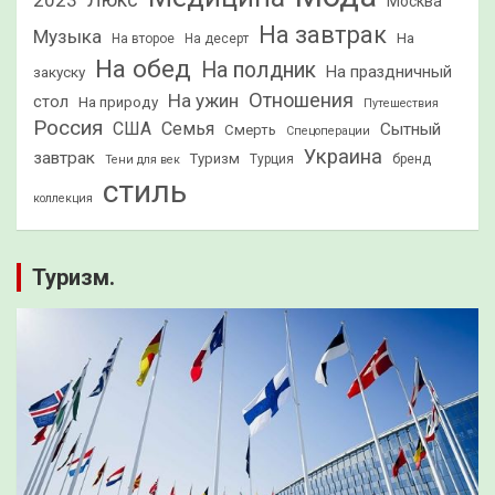
2023
Люкс
Москва
На завтрак
Музыка
На
На второе
На десерт
На обед
На полдник
На праздничный
закуску
Отношения
На ужин
стол
На природу
Путешествия
Россия
США
Семья
Сытный
Смерть
Спецоперации
Украина
завтрак
Туризм
Турция
бренд
Тени для век
стиль
коллекция
Туризм.